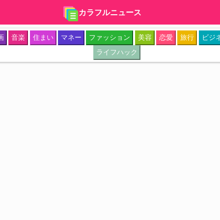
カラフルニュース
画
音楽
住まい
マネー
ファッション
美容
恋愛
旅行
ビジ
ライフハック