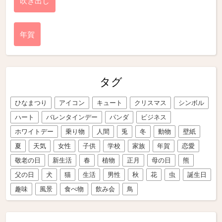
吹き出し
年賀
タグ
ひなまつり
アイコン
キュート
クリスマス
シンボル
ハート
バレンタインデー
パンダ
ビジネス
ホワイトデー
乗り物
人間
兎
冬
動物
壁紙
夏
天気
女性
子供
学校
家族
年賀
恋愛
敬老の日
新生活
春
植物
正月
母の日
熊
父の日
犬
猫
生活
男性
秋
花
虫
誕生日
趣味
風景
食べ物
飲み会
鳥