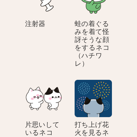
ン
注
注射器
蛙の着ぐる
射
みを着て怪
器
訝そうな顔
をするネコ
（ハチワ
蛙
レ）
の
着
ぐ
る
み
を
着
片思いして
打ち上げ花
て
いるネコ
火を見るネ
怪