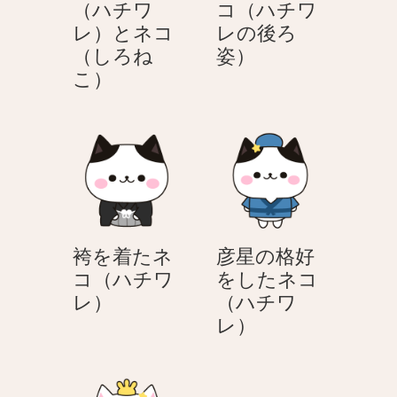
（ハチワ
コ（ハチワ
訝
レ）とネコ
レの後ろ
そ
打
（しろね
姿）
う
片
ち
こ）
な
思
上
顔
い
げ
を
し
花
す
て
火
る
い
を
ネ
る
見
コ
ネ
る
（ハ
袴を着たネ
彦星の格好
コ
ネ
チ
コ（ハチワ
をしたネコ
（ハ
コ
ワ
袴
レ）
（ハチワ
チ
（ハ
レ）
を
彦
レ）
ワ
チ
着
星
レ）
ワ
た
の
と
レ
ネ
格