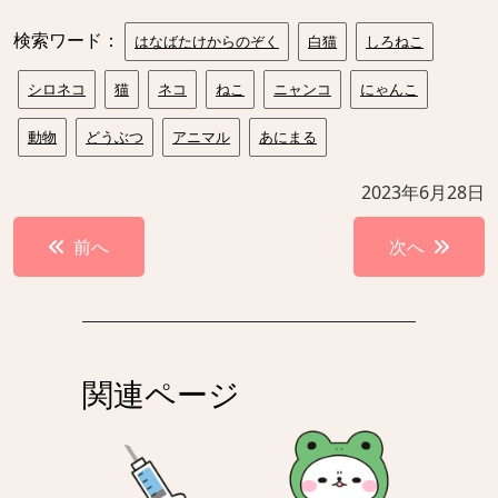
検索ワード：
はなばたけからのぞく
白猫
しろねこ
シロネコ
猫
ネコ
ねこ
ニャンコ
にゃんこ
動物
どうぶつ
アニマル
あにまる
2023年6月28日
投
前へ
次へ
稿
ナ
ビ
ゲ
関連ページ
ー
シ
ョ