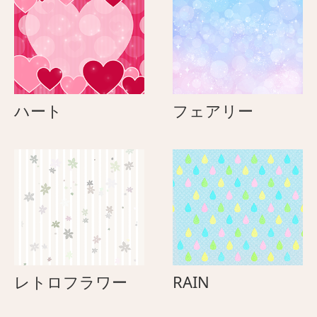
（し
（し
ろ
ろ
ね
ね
こ）
こ）
と
彦
ハ
フ
ハート
フェアリー
星
ー
ェ
ネ
ト
ア
コ
リ
（ハ
ー
チ
ワ
レ）
レ
RAIN
レトロフラワー
RAIN
ト