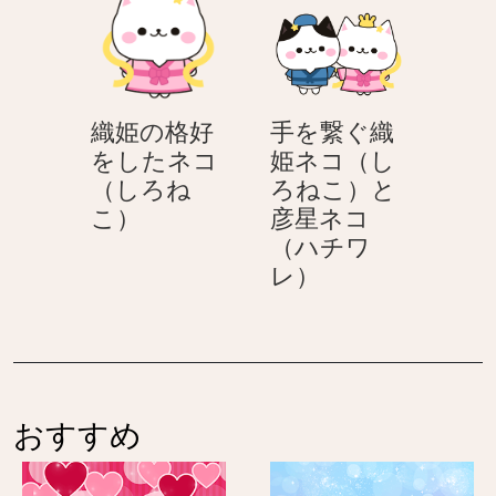
ネ
の
コ
好
コ
後
（ハ
を
（し
ろ
チ
し
ろ
姿）
ワ
た
ね
織姫の格好
手を繋ぐ織
レ）
ネ
こ）
をしたネコ
姫ネコ（し
コ
（しろね
ろねこ）と
（ハ
織
こ）
彦星ネコ
チ
姫
（ハチワ
ワ
の
手
レ）
レ）
格
を
好
繋
を
ぐ
し
織
た
姫
おすすめ
ネ
ネ
コ
コ