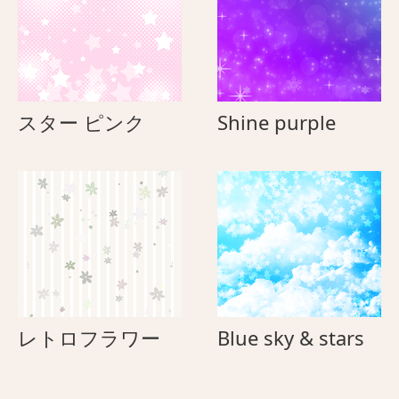
ス
Shine
スター ピンク
Shine purple
タ
purple
ー
ピ
ン
ク
レ
Blu
レトロフラワー
Blue sky & stars
ト
sky
ロ
&