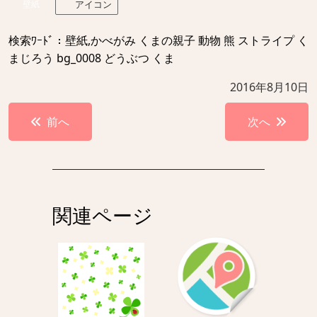
壁紙
アイコン
検索ﾜｰﾄﾞ：壁紙,かべがみ くまの親子 動物 熊 ストライプ く
まじろう bg_0008 どうぶつ くま
2016年8月10日
投
前へ
次へ
稿
ナ
ビ
ゲ
関連ページ
ー
シ
ョ
ン