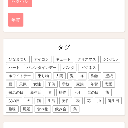
吹き出し
年賀
タグ
ひなまつり
アイコン
キュート
クリスマス
シンボル
ハート
バレンタインデー
パンダ
ビジネス
ホワイトデー
乗り物
人間
兎
冬
動物
壁紙
夏
天気
女性
子供
学校
家族
年賀
恋愛
敬老の日
新生活
春
植物
正月
母の日
熊
父の日
犬
猫
生活
男性
秋
花
虫
誕生日
趣味
風景
食べ物
飲み会
鳥