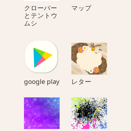
マ
クローバー
マップ
ッ
とテントウ
ク
プ
ムシ
ロ
ー
バ
ー
と
テ
ン
google
レ
google play
レター
ト
play
タ
ウ
ー
ム
シ