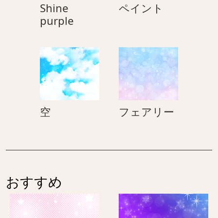
ペ
Shine
ペイント
Shine
イ
purple
purple
ン
ト
空
フ
空
フェアリー
ェ
ア
リ
ー
おすすめ