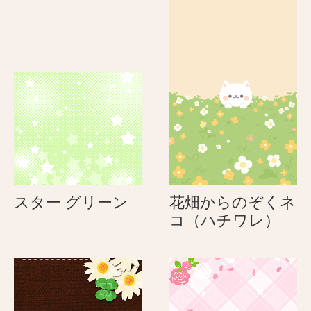
ス
スター グリーン
花畑からのぞくネ
タ
花
コ（ハチワレ）
ー
畑
グ
か
リ
ら
ー
の
ン
ぞ