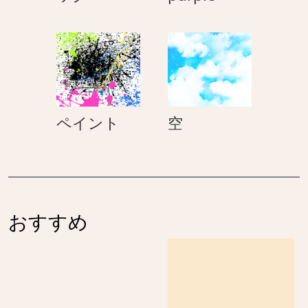
ラ
purple
色
チ
ェ
ッ
ク
ペ
空
ペイント
空
イ
ン
ト
おすすめ