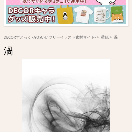
DECORすとっく -かわいいフリーイラスト素材サイト-
壁紙
渦
渦