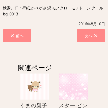
検索ﾜｰﾄﾞ：壁紙,かべがみ 渦 モノクロ モノトーン クール
bg_0013
2016年8月10日
投
前へ
次へ
稿
ナ
ビ
ゲ
関連ページ
ー
シ
ョ
ン
く
くまの親子
スター ピン