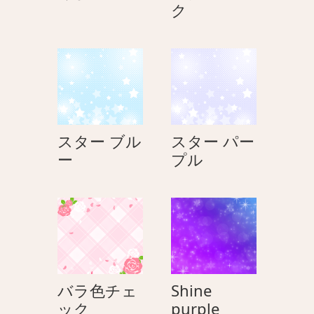
ま
ス
ク
の
タ
親
ー
子
ピ
ン
ク
スター ブル
スター パー
ス
ス
ー
プル
タ
タ
ー
ー
ブ
パ
ル
ー
ー
プ
ル
バラ色チェ
Shine
バ
Shine
ック
purple