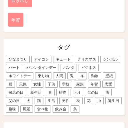
吹き出し
年賀
タグ
ひなまつり
アイコン
キュート
クリスマス
シンボル
ハート
バレンタインデー
パンダ
ビジネス
ホワイトデー
乗り物
人間
兎
冬
動物
壁紙
夏
天気
女性
子供
学校
家族
年賀
恋愛
敬老の日
新生活
春
植物
正月
母の日
熊
父の日
犬
猫
生活
男性
秋
花
虫
誕生日
趣味
風景
食べ物
飲み会
鳥