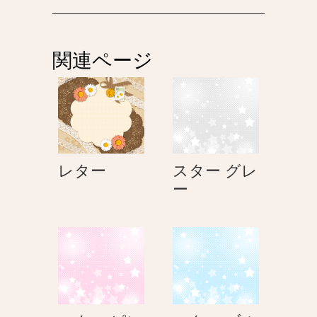
ビ
ゲ
関連ページ
ー
シ
ョ
ン
レ
レター
スター グレ
タ
ス
ー
ー
タ
ー
グ
レ
ー