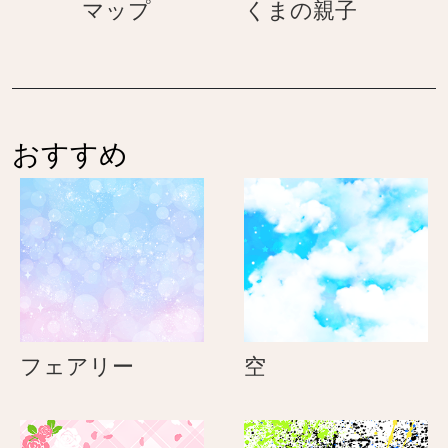
マ
く
マップ
くまの親子
ッ
ま
プ
の
親
子
おすすめ
フ
空
フェアリー
空
ェ
ア
リ