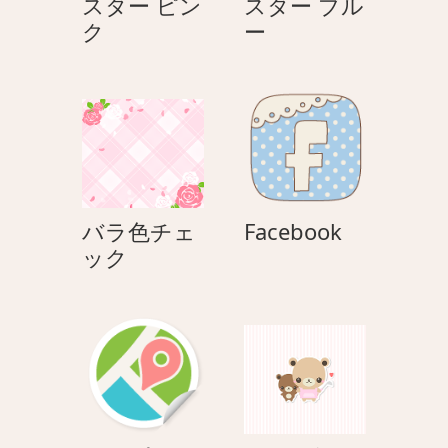
スター ピン
スター ブル
ス
ス
ク
ー
タ
タ
ー
ー
ピ
ブ
ン
ル
ク
ー
Facebook
バラ色チェ
Facebook
バ
ック
ラ
色
チ
ェ
ッ
ク