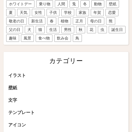
ホワイトデー
乗り物
人間
兎
冬
動物
壁紙
夏
天気
女性
子供
学校
家族
年賀
恋愛
敬老の日
新生活
春
植物
正月
母の日
熊
父の日
犬
猫
生活
男性
秋
花
虫
誕生日
趣味
風景
食べ物
飲み会
鳥
カテゴリー
イラスト
壁紙
文字
テンプレート
アイコン