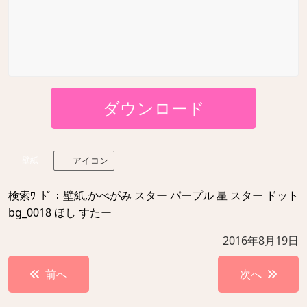
ダウンロード
壁紙
アイコン
検索ﾜｰﾄﾞ：壁紙,かべがみ スター パープル 星 スター ドット
bg_0018 ほし すたー
2016年8月19日
投
前へ
次へ
稿
ナ