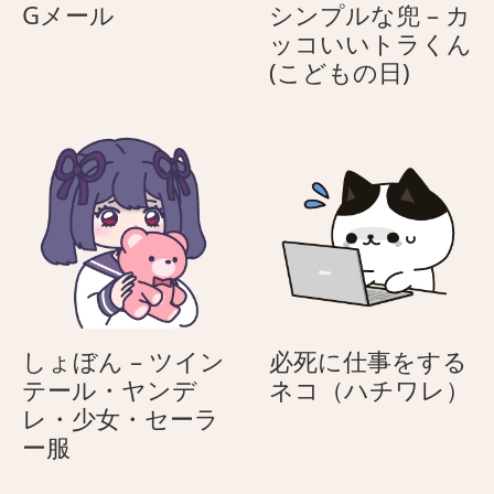
G
Gメール
シンプルな兜 – カ
メ
ッコいいトラくん
ー
シ
(こどもの日)
ル
ン
プ
ル
な
兜
–
カ
ッ
コ
い
しょぼん – ツイン
必死に仕事をする
い
必
テール・ヤンデ
ネコ（ハチワレ）
ト
死
レ・少女・セーラ
ラ
し
に
ー服
く
ょ
仕