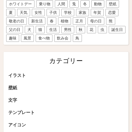
ホワイトデー
乗り物
人間
兎
冬
動物
壁紙
夏
天気
女性
子供
学校
家族
年賀
恋愛
敬老の日
新生活
春
植物
正月
母の日
熊
父の日
犬
猫
生活
男性
秋
花
虫
誕生日
趣味
風景
食べ物
飲み会
鳥
カテゴリー
イラスト
壁紙
文字
テンプレート
アイコン