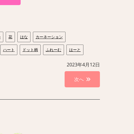
つ
花
はな
カーネーション
ハート
ドット柄
ふれーむ
はーと
2023年4月12日
次へ