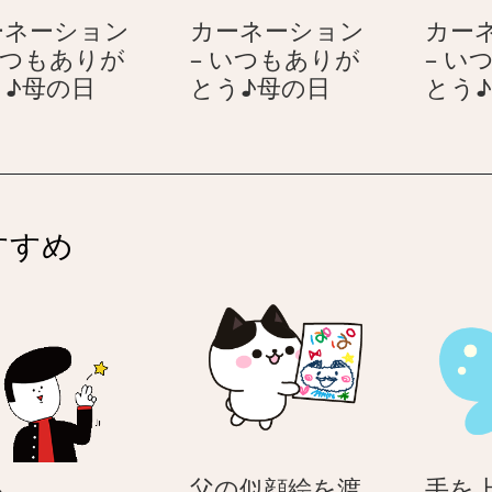
つ
つ
ーネーション
カーネーション
カー
も
も
いつもありが
– いつもありが
– い
あ
あ
カ
カ
う♪母の日
とう♪母の日
とう
り
り
ー
ー
が
が
ネ
ネ
と
と
ー
ー
う
う
シ
シ
♪
♪
ョ
ョ
母
母
すすめ
ン
ン
の
の
–
–
日
日
い
い
つ
つ
も
も
あ
あ
り
り
が
が
と
と
や
あ
父の似顔絵を渡
手を上