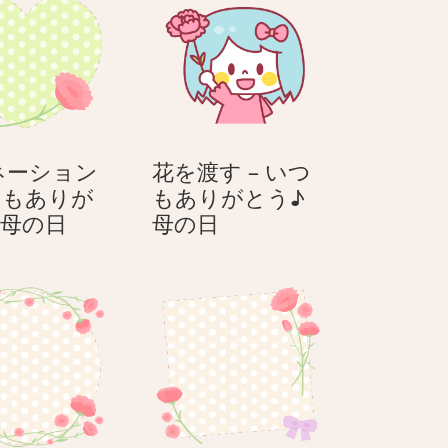
ネーション
花を渡す – いつ
つもありが
もありがとう♪
カ
花
♪母の日
母の日
ー
を
ネ
渡
ー
す
シ
–
ョ
い
ン
つ
–
も
い
あ