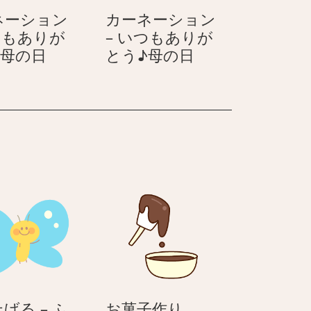
つ
り
ネーション
カーネーション
も
が
つもありが
– いつもありが
あ
と
カ
カ
♪母の日
とう♪母の日
り
う
ー
ー
が
♪
ネ
ネ
と
母
ー
ー
う
の
シ
シ
♪
日
ョ
ョ
母
ン
ン
の
–
–
日
い
い
つ
つ
も
も
あ
あ
り
り
が
が
と
と
お
げる – ふ
お菓子作り