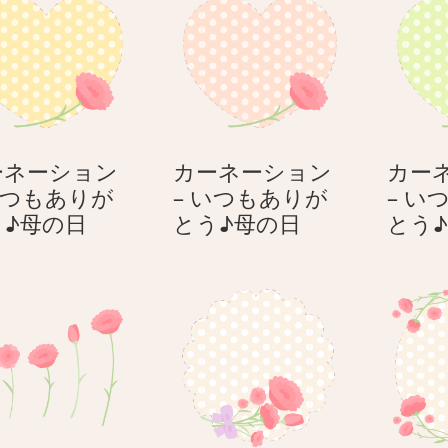
ーネーション
カーネーション
カー
いつもありが
– いつもありが
– い
カ
カ
う♪母の日
とう♪母の日
とう
ー
ー
ネ
ネ
ー
ー
シ
シ
ョ
ョ
ン
ン
–
–
い
い