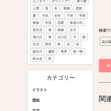
ビジネス
ホワイトデー
乗り物
人間
兎
冬
動物
壁紙
夏
天気
女性
子供
学校
イラ
家族
年賀
恋愛
敬老の日
新生活
春
植物
正月
検索ワ
母の日
熊
父の日
犬
猫
かー
生活
男性
秋
花
虫
誕生日
趣味
風景
食べ物
飲み会
鳥
投
稿
カテゴリー
ナ
ビ
イラスト
関
ゲ
壁紙
ー
文字