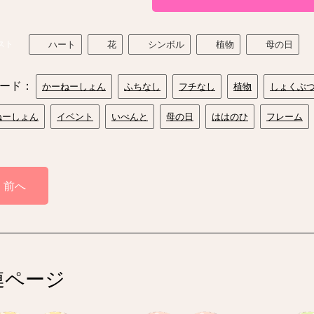
スト
ハート
花
シンボル
植物
母の日
ード：
かーねーしょん
ふちなし
フチなし
植物
しょくぶ
ねーしょん
イベント
いべんと
母の日
ははのひ
フレーム
前へ
連ページ