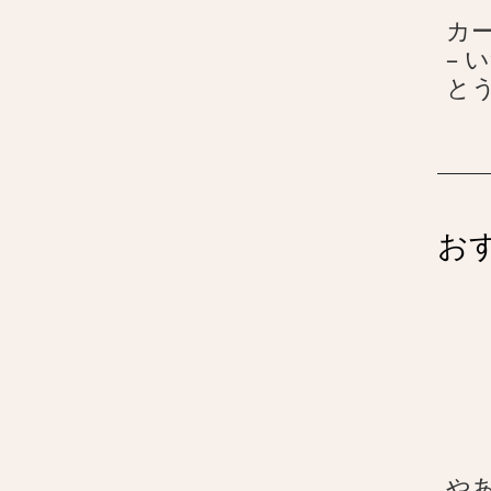
カ
– 
と
お
や