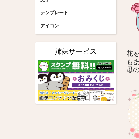
シ
テンプレート
ョ
アイコン
ン
姉妹サービス
花を
も
母