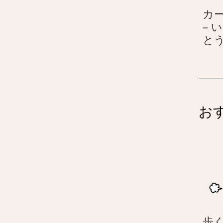
カ
– 
と
お
歩く