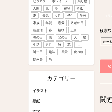
ビジネス
ホワイトデー
乗り物
人間
兎
冬
動物
壁紙
夏
天気
女性
子供
学校
イラ
家族
年賀
恋愛
敬老の日
新生活
春
植物
正月
検索ワ
母の日
熊
父の日
犬
猫
かー
生活
男性
秋
花
虫
誕生日
趣味
風景
食べ物
飲み会
鳥
投
稿
カテゴリー
ナ
ビ
イラスト
関
ゲ
壁紙
ー
文字