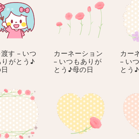
渡す – いつ
カーネーション
カー
ありがとう♪
– いつもありが
– い
花
カ
の日
とう♪母の日
とう
を
ー
渡
ネ
す
ー
–
シ
い
ョ
つ
ン
も
–
あ
い