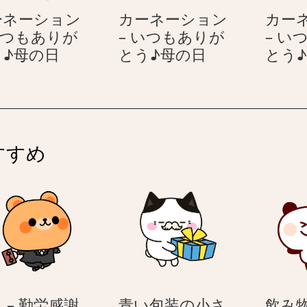
り
つ
ーネーション
カーネーション
カー
が
も
いつもありが
– いつもありが
– い
と
あ
カ
カ
う♪母の日
とう♪母の日
とう
う
り
ー
ー
♪
が
ネ
ネ
母
と
ー
ー
の
う
シ
シ
日
♪
ョ
ョ
母
すすめ
ン
ン
の
–
–
日
い
い
つ
つ
も
も
あ
あ
り
り
が
が
と
と
 – 勤労感謝
青い包装の小さ
飲み物