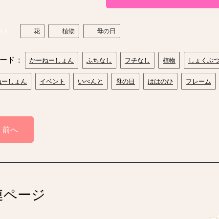
スト
花
植物
母の日
ード：
かーねーしょん
ふちなし
フチなし
植物
しょくぶ
ねーしょん
イベント
いべんと
母の日
ははのひ
フレーム
前へ
連ページ