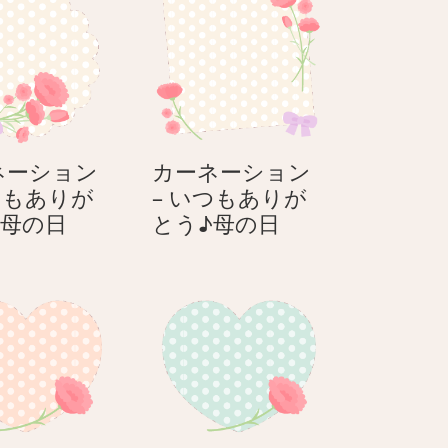
ネーション
カーネーション
つもありが
– いつもありが
カ
カ
♪母の日
とう♪母の日
ー
ー
ネ
ネ
ー
ー
シ
シ
ョ
ョ
ン
ン
–
–
い
い