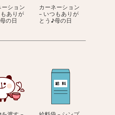
つ
つ
ネーション
カーネーション
も
も
つもありが
– いつもありが
あ
あ
カ
カ
♪母の日
とう♪母の日
り
り
ー
ー
が
が
ネ
ネ
と
と
ー
ー
う
う
シ
シ
♪
♪
ョ
ョ
母
母
ン
ン
の
の
–
–
日
日
い
い
つ
つ
も
も
あ
あ
り
り
が
が
と
と
を渡す –
給料袋 – シンプ