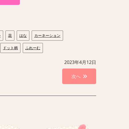
つ
花
はな
カーネーション
ドット柄
ふれーむ
2023年4月12日
次へ