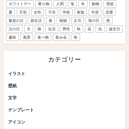
ホワイトデー
乗り物
人間
兎
冬
動物
壁紙
夏
天気
女性
子供
学校
家族
年賀
恋愛
敬老の日
新生活
春
植物
正月
母の日
熊
父の日
犬
猫
生活
男性
秋
花
虫
誕生日
趣味
風景
食べ物
飲み会
鳥
カテゴリー
イラスト
壁紙
文字
テンプレート
アイコン