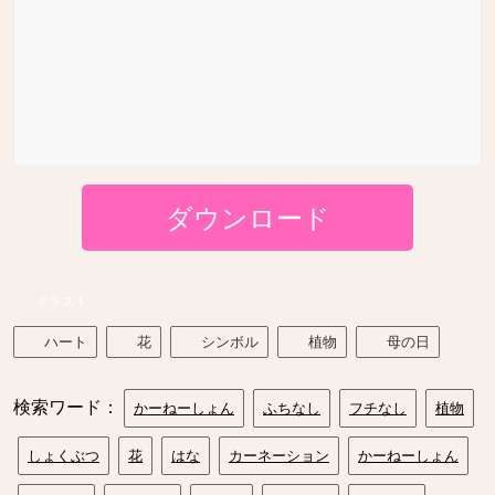
ダウンロード
イラスト
ハート
花
シンボル
植物
母の日
検索ワード：
かーねーしょん
ふちなし
フチなし
植物
しょくぶつ
花
はな
カーネーション
かーねーしょん