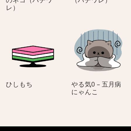
母
母
煙
色
レ）
の
の
突
の
日
日
か
バ
ら
ラ
の
を
ぞ
持
き
つ
手
笑
を
顔
上
の
げ
紳
ひ
ひしもち
やる気0 – 五月病
る
士
し
や
にゃんこ
サ
の
も
る
ン
ネ
ち
気
タ
コ
0
姿
（ハ
–
の
チ
五