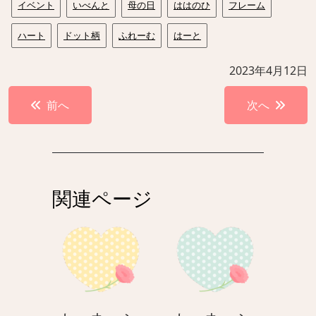
イベント
いべんと
母の日
ははのひ
フレーム
ハート
ドット柄
ふれーむ
はーと
2023年4月12日
投
前へ
次へ
稿
ナ
ビ
ゲ
関連ページ
ー
シ
ョ
ン