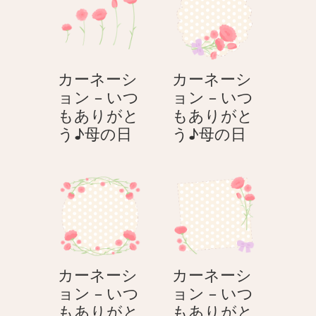
シ
–
う
う
ョ
い
♪
♪
ン
つ
母
母
–
も
の
の
カーネーシ
カーネーシ
い
あ
日
日
ョン – いつ
ョン – いつ
つ
り
もありがと
もありがと
も
が
カ
カ
う♪母の日
う♪母の日
あ
と
ー
ー
り
う
ネ
ネ
が
♪
ー
ー
と
母
シ
シ
う
の
ョ
ョ
♪
日
ン
ン
母
–
–
の
カーネーシ
カーネーシ
い
い
日
ョン – いつ
ョン – いつ
つ
つ
もありがと
もありがと
も
も