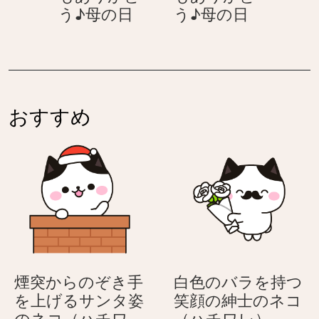
カ
カ
う♪母の日
う♪母の日
あ
あ
ー
ー
り
り
ネ
ネ
が
が
ー
ー
と
と
シ
シ
う
う
ョ
ョ
♪
♪
おすすめ
ン
ン
母
母
–
–
の
の
い
い
日
日
つ
つ
も
も
あ
あ
り
り
が
が
と
と
煙突からのぞき手
白色のバラを持つ
う
う
を上げるサンタ姿
笑顔の紳士のネコ
♪
♪
白
のネコ（ハチワ
（ハチワレ）