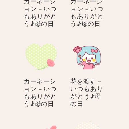
カーネーシ
カーネーシ
ョン – いつ
ョン – いつ
もありがと
もありがと
カ
カ
う♪母の日
う♪母の日
ー
ー
ネ
ネ
ー
ー
シ
シ
ョ
ョ
ン
ン
–
–
カーネーシ
花を渡す –
い
い
ョン – いつ
いつもあり
つ
つ
もありがと
がとう♪母
も
も
カ
花
う♪母の日
の日
あ
あ
ー
を
り
り
ネ
渡
が
が
ー
す
と
と