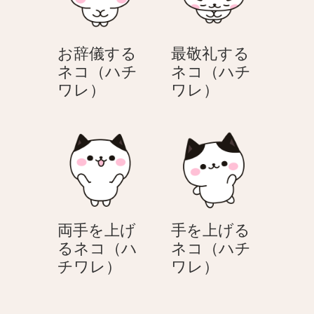
チ
チ
ぶ
ワ
ワ
ネ
レ）
レ）
コ
お辞儀する
最敬礼する
（ハ
ネコ（ハチ
ネコ（ハチ
チ
お
最
ワレ）
ワレ）
ワ
辞
敬
レ）
儀
礼
す
す
る
る
ネ
ネ
コ
コ
（ハ
（ハ
両手を上げ
手を上げる
チ
チ
るネコ（ハ
ネコ（ハチ
ワ
ワ
両
手
チワレ）
ワレ）
レ）
レ）
手
を
を
上