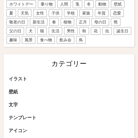
ホワイトデー
乗り物
人間
兎
冬
動物
壁紙
夏
天気
女性
子供
学校
家族
年賀
恋愛
敬老の日
新生活
春
植物
正月
母の日
熊
父の日
犬
猫
生活
男性
秋
花
虫
誕生日
趣味
風景
食べ物
飲み会
鳥
カテゴリー
イラスト
壁紙
文字
テンプレート
アイコン