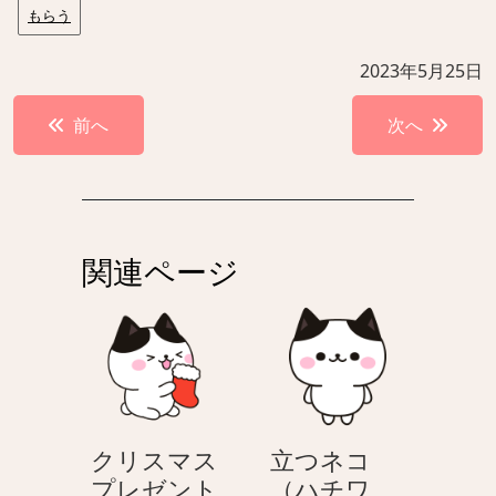
もらう
2023年5月25日
投
前へ
次へ
稿
ナ
ビ
ゲ
関連ページ
ー
シ
ョ
ン
クリスマス
立つネコ
プレゼント
（ハチワ