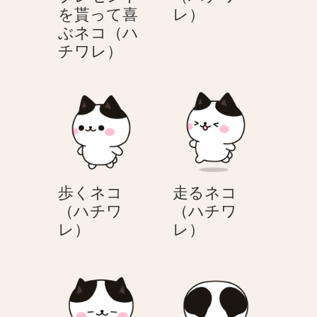
立
を貰って喜
レ）
つ
ぶネコ（ハ
ク
ネ
チワレ）
リ
コ
ス
（ハ
マ
チ
ス
ワ
プ
レ）
レ
ゼ
歩くネコ
走るネコ
ン
（ハチワ
（ハチワ
ト
歩
走
レ）
レ）
を
く
る
貰
ネ
ネ
っ
コ
コ
て
（ハ
（ハ
喜