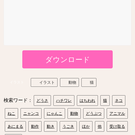
ダウンロード
イラスト
イラスト
動物
猫
検索ワード：
どうさ
ハチワレ
はちわれ
猫
ネコ
ねこ
ニャンコ
にゃんこ
動物
どうぶつ
アニマル
あにまる
動作
動き
うごき
ほか
他
受け取る