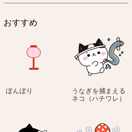
上
げ
げ
る
る
ネ
おすすめ
ネ
コ
コ
（ハ
（ハ
チ
チ
ワ
ワ
レ）
レ）
ぼ
ぼんぼり
うなぎを捕まえる
ん
う
ネコ（ハチワレ）
ぼ
な
り
ぎ
を
捕