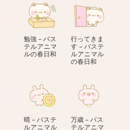
ョ
ン
勉強 – パス
行ってきま
テルアニマ
す – パステ
勉
ルの春日和
ルアニマル
強
行
の春日和
–
っ
パ
て
ス
き
テ
ま
ル
す
ア
–
ニ
パ
晴 – パステ
万歳 – パス
マ
ス
ルアニマル
テルアニマ
ル
テ