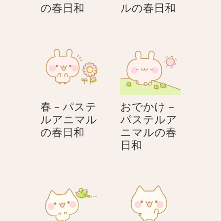
晴
万
の春日和
ルの春日和
の
ル
–
歳
春
ア
パ
–
日
ニ
ス
パ
和
マ
テ
ス
ル
ル
テ
の
ア
ル
春
ニ
ア
日
春 – パステ
おでかけ –
マ
ニ
和
ルアニマル
パステルア
ル
マ
春
の春日和
ニマルの春
の
ル
–
お
日和
春
の
パ
で
日
春
ス
か
和
日
テ
け
和
ル
–
ア
パ
ニ
ス