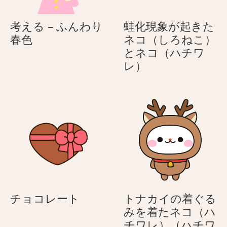
ル
の
考える – ふんわり
蛙化現象が起きた
春
考
春色
ネコ（しろねこ）
日
え
とネコ（ハチワ
和
る
蛙
レ）
–
化
ふ
現
ん
象
わ
が
り
起
春
き
色
た
ネ
コ
（し
チ
チョコレート
トナカイの着ぐる
ろ
ョ
みを着たネコ（ハ
ね
コ
チワレ）（ハチワ