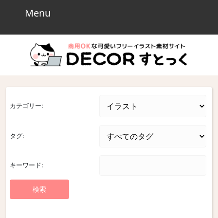
Skip
Menu
Menu
to
content
Skip
to
content
カテゴリー:
タグ:
キーワード: