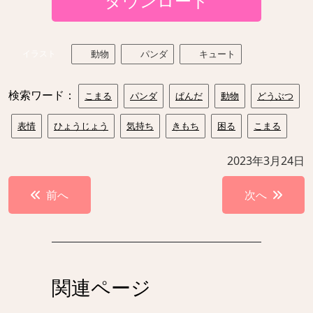
ダウンロード
イラスト
動物
パンダ
キュート
検索ワード：
こまる
パンダ
ぱんだ
動物
どうぶつ
表情
ひょうじょう
気持ち
きもち
困る
こまる
2023年3月24日
投
前へ
次へ
稿
ナ
ビ
ゲ
関連ページ
ー
シ