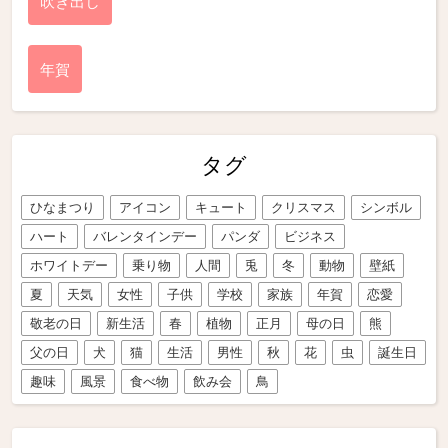
吹き出し
年賀
タグ
ひなまつり
アイコン
キュート
クリスマス
シンボル
ハート
バレンタインデー
パンダ
ビジネス
ホワイトデー
乗り物
人間
兎
冬
動物
壁紙
夏
天気
女性
子供
学校
家族
年賀
恋愛
敬老の日
新生活
春
植物
正月
母の日
熊
父の日
犬
猫
生活
男性
秋
花
虫
誕生日
趣味
風景
食べ物
飲み会
鳥