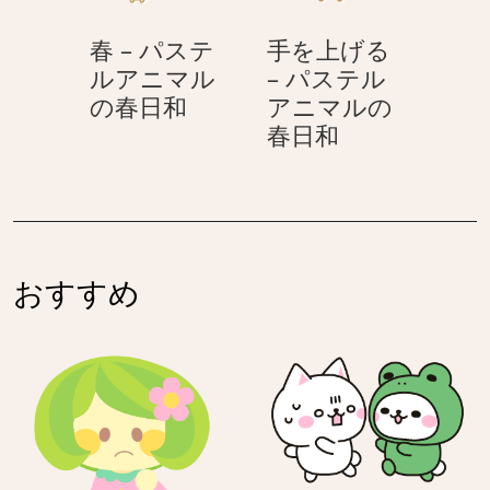
マ
テ
春 – パステ
手を上げる
ル
ル
ルアニマル
– パステル
の
ア
春
の春日和
アニマルの
春
ニ
–
手
春日和
日
マ
パ
を
和
ル
ス
上
の
テ
げ
春
ル
る
日
ア
–
和
おすすめ
ニ
パ
マ
ス
ル
テ
の
ル
春
ア
日
ニ
和
マ