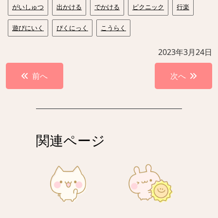
がいしゅつ
出かける
でかける
ピクニック
行楽
遊びにいく
ぴくにっく
こうらく
2023年3月24日
投
前へ
次へ
稿
ナ
ビ
ゲ
関連ページ
ー
シ
ョ
ン