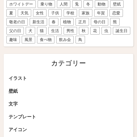
ホワイトデー
乗り物
人間
兎
冬
動物
壁紙
夏
天気
女性
子供
学校
家族
年賀
恋愛
敬老の日
新生活
春
植物
正月
母の日
熊
父の日
犬
猫
生活
男性
秋
花
虫
誕生日
趣味
風景
食べ物
飲み会
鳥
カテゴリー
イラスト
壁紙
文字
テンプレート
アイコン