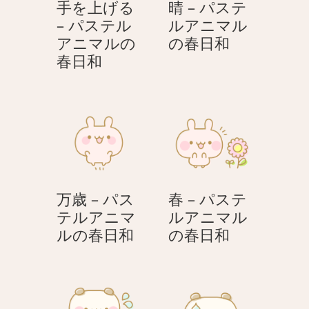
手を上げる
晴 – パステ
– パステル
ルアニマル
晴
アニマルの
の春日和
手
–
春日和
を
パ
上
ス
げ
テ
る
ル
–
ア
パ
ニ
ス
マ
万歳 – パス
春 – パステ
テ
ル
テルアニマ
ルアニマル
ル
の
万
春
ルの春日和
の春日和
ア
春
歳
–
ニ
日
–
パ
マ
和
パ
ス
ル
ス
テ