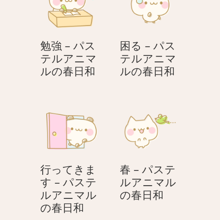
の
テ
ル
春
ル
ア
日
ア
ニ
和
勉強 – パス
困る – パス
ニ
マ
テルアニマ
テルアニマ
マ
ル
勉
困
ルの春日和
ルの春日和
ル
の
強
る
の
春
–
–
春
日
パ
パ
日
和
ス
ス
和
テ
テ
ル
ル
ア
ア
行ってきま
春 – パステ
ニ
ニ
す – パステ
ルアニマル
マ
マ
春
ルアニマル
の春日和
ル
ル
行
–
の春日和
の
の
っ
パ