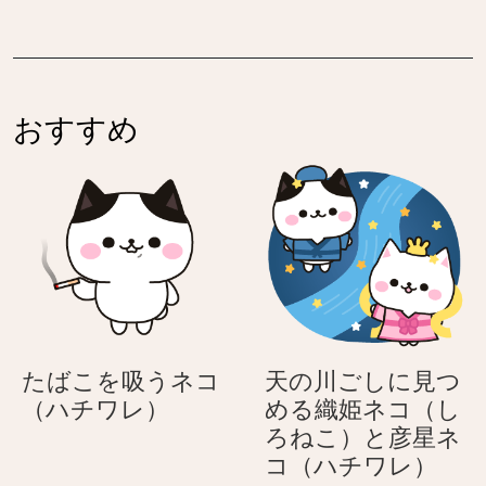
春
春
て
ス
日
日
き
テ
和
和
ま
ル
す
ア
おすすめ
–
ニ
パ
マ
ス
ル
テ
の
ル
春
ア
日
ニ
和
マ
ル
たばこを吸うネコ
天の川ごしに見つ
の
た
（ハチワレ）
める織姫ネコ（し
春
ば
ろねこ）と彦星ネ
日
こ
天
コ（ハチワレ）
和