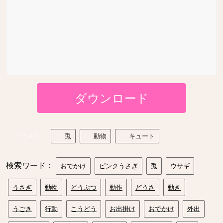
ダウンロード
イラスト
兎
動物
キュート
検索ワード：
おでかけ
ピンクうさぎ
兎
ウサギ
うさぎ
動物
どうぶつ
動作
どうさ
動き
うごき
行動
こうどう
お出掛け
おでかけ
外出