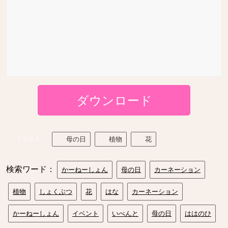
ダウンロード
イラスト
母の日
植物
花
検索ワード：
かーねーしょん
母の日
カーネーション
植物
しょくぶつ
花
はな
カーネーション
かーねーしょん
イベント
いべんと
母の日
ははのひ