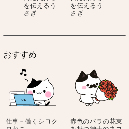
さ
を伝えるう
を伝えるう
に
に
ぎ
カ
カ
さぎ
さぎ
気
気
ー
ー
持
持
ネ
ネ
ち
ち
ー
ー
を
を
シ
シ
伝
伝
ョ
ョ
え
え
おすすめ
ン
ン
る
る
–
–
う
う
母
母
さ
さ
の
の
ぎ
ぎ
日
日
に
に
気
気
持
持
ち
ち
仕事 – 働くシロク
赤色のバラの花束
を
を
仕
ロねこ
を持つ紳士のネコ