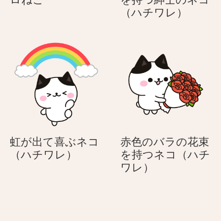
伝
伝
事
赤
（ハチワレ）
え
え
–
色
る
る
働
の
う
う
く
バ
さ
さ
シ
ラ
ぎ
ぎ
ロ
の
ク
花
ロ
束
ね
を
こ
持
つ
虹が出て喜ぶネコ
赤色のバラの花束
紳
虹
（ハチワレ）
を持つネコ（ハチ
士
が
赤
ワレ）
の
出
色
ネ
て
の
コ
喜
バ
（ハ
ぶ
ラ