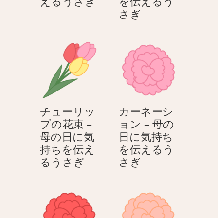
花
えるうさぎ
を伝えるう
束
カ
さぎ
を
ー
渡
ネ
す
ー
–
シ
母
ョ
の
ン
日
–
チューリッ
カーネーシ
に
母
プの花束 –
ョン – 母の
気
の
母の日に気
日に気持ち
持
日
持ちを伝え
を伝えるう
ち
に
チ
カ
るうさぎ
さぎ
を
気
ュ
ー
伝
持
ー
ネ
え
ち
リ
ー
る
を
ッ
シ
う
伝