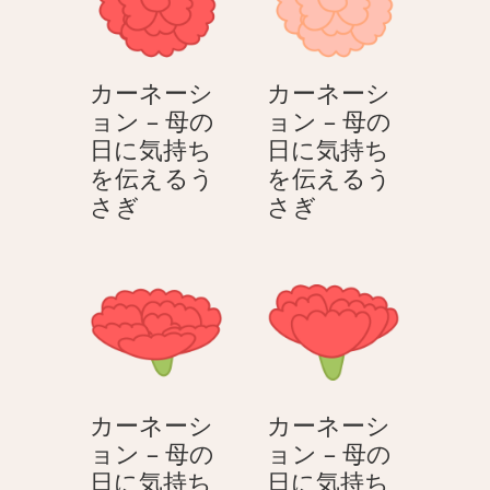
プ
ョ
さ
え
の
ン
ぎ
る
花
–
う
カーネーシ
カーネーシ
束
母
さ
ョン – 母の
ョン – 母の
–
の
ぎ
日に気持ち
日に気持ち
母
日
を伝えるう
を伝えるう
の
に
カ
カ
さぎ
さぎ
日
気
ー
ー
に
持
ネ
ネ
気
ち
ー
ー
持
を
シ
シ
ち
伝
ョ
ョ
を
え
ン
ン
伝
る
–
–
え
う
カーネーシ
カーネーシ
母
母
る
さ
ョン – 母の
ョン – 母の
の
の
う
ぎ
日に気持ち
日に気持ち
日
日