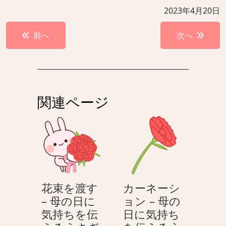
2023年4月20日
投
前へ
次へ
稿
ナ
ビ
ゲ
関連ページ
ー
シ
ョ
ン
花束を渡す
カーネーシ
– 母の日に
ョン – 母の
気持ちを伝
日に気持ち