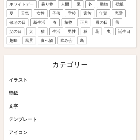
ホワイトデー
乗り物
人間
兎
冬
動物
壁紙
夏
天気
女性
子供
学校
家族
年賀
恋愛
敬老の日
新生活
春
植物
正月
母の日
熊
父の日
犬
猫
生活
男性
秋
花
虫
誕生日
趣味
風景
食べ物
飲み会
鳥
カテゴリー
イラスト
壁紙
文字
テンプレート
アイコン