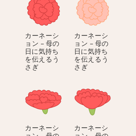
る
を
シ
ッ
う
伝
ョ
プ
さ
え
ン
の
ぎ
る
–
花
う
カーネーシ
カーネーシ
母
束
さ
ョン – 母の
ョン – 母の
の
–
ぎ
日に気持ち
日に気持ち
日
母
を伝えるう
を伝えるう
に
の
カ
カ
さぎ
さぎ
気
日
ー
ー
持
に
ネ
ネ
ち
気
ー
ー
を
持
シ
シ
伝
ち
ョ
ョ
え
を
ン
ン
る
伝
–
–
う
え
カーネーシ
カーネーシ
母
母
さ
る
ョン – 母の
ョン – 母の