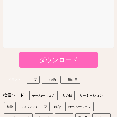
ダウンロード
イラスト
花
植物
母の日
検索ワード：
かーねーしょん
母の日
カーネーション
植物
しょくぶつ
花
はな
カーネーション