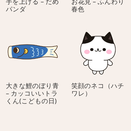
手を上げる – だめ
お花見 – ふんわり
を
を
手
お
パンダ
春色
伝
伝
を
花
え
え
上
見
る
る
げ
–
う
う
る
ふ
さ
さ
–
ん
ぎ
ぎ
だ
わ
め
り
パ
春
ン
色
ダ
大きな鯉のぼり青
笑顔のネコ（ハチ
笑
– カッコいいトラ
ワレ）
大
顔
くん(こどもの日)
き
の
な
ネ
鯉
コ
の
（ハ