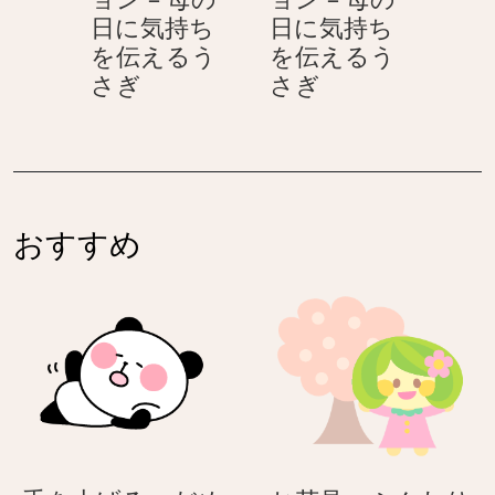
の
の
ぎ
う
日に気持ち
日に気持ち
日
日
さ
を伝えるう
を伝えるう
に
に
ぎ
カ
カ
さぎ
さぎ
気
気
ー
ー
持
持
ネ
ネ
ち
ち
ー
ー
を
を
シ
シ
伝
伝
ョ
ョ
え
え
おすすめ
ン
ン
る
る
–
–
う
う
母
母
さ
さ
の
の
ぎ
ぎ
日
日
に
に
気
気
持
持
ち
ち