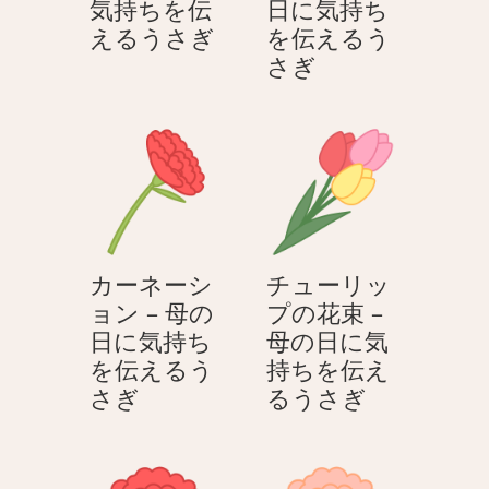
気持ちを伝
日に気持ち
花
えるうさぎ
を伝えるう
束
カ
さぎ
を
ー
渡
ネ
す
ー
–
シ
母
ョ
の
ン
日
–
カーネーシ
チューリッ
に
母
ョン – 母の
プの花束 –
気
の
日に気持ち
母の日に気
持
日
を伝えるう
持ちを伝え
ち
に
カ
チ
さぎ
るうさぎ
を
気
ー
ュ
伝
持
ネ
ー
え
ち
ー
リ