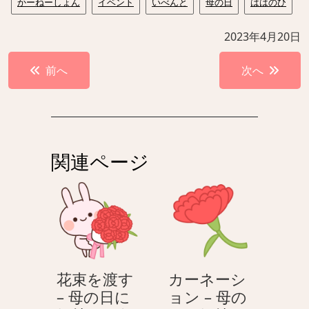
かーねーしょん
イベント
いべんと
母の日
ははのひ
2023年4月20日
投
前へ
次へ
稿
ナ
ビ
ゲ
関連ページ
ー
シ
ョ
ン
花束を渡す
カーネーシ
– 母の日に
ョン – 母の