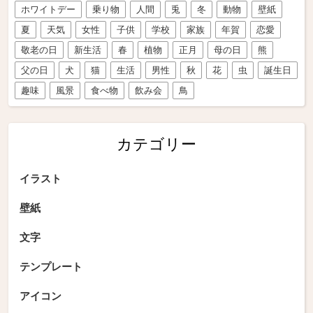
ホワイトデー
乗り物
人間
兎
冬
動物
壁紙
夏
天気
女性
子供
学校
家族
年賀
恋愛
敬老の日
新生活
春
植物
正月
母の日
熊
父の日
犬
猫
生活
男性
秋
花
虫
誕生日
趣味
風景
食べ物
飲み会
鳥
カテゴリー
イラスト
壁紙
文字
テンプレート
アイコン