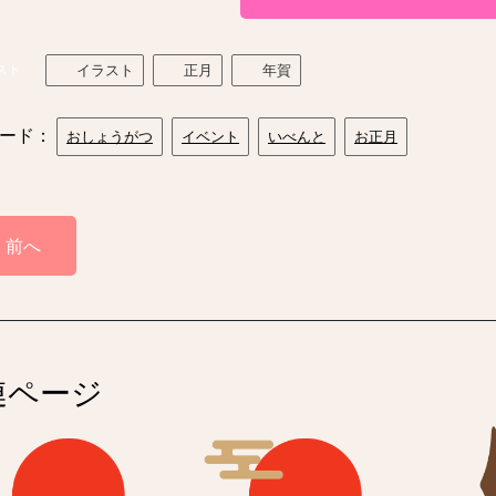
スト
イラスト
正月
年賀
ード：
おしょうがつ
イベント
いべんと
お正月
前へ
連ページ