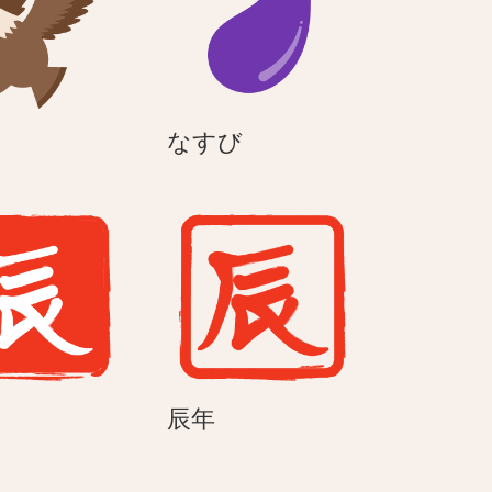
な
なすび
す
び
辰
辰
辰年
年
年