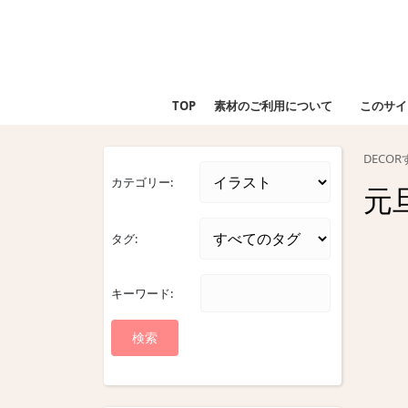
Skip
to
content
Skip
to
TOP
素材のご利用について
このサイ
content
DECO
カテゴリー:
元
タグ:
キーワード: