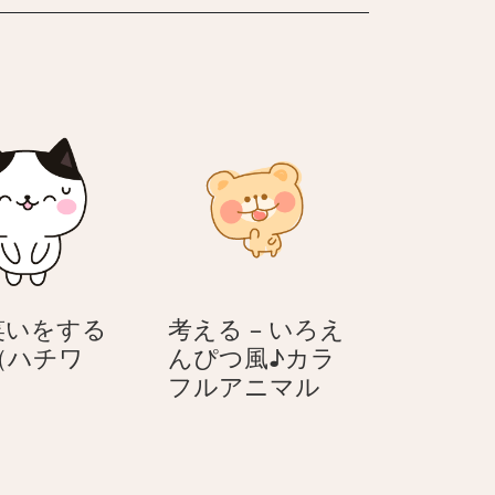
笑いをする
考える – いろえ
（ハチワ
んぴつ風♪カラ
愛
考
フルアニマル
想
え
笑
る
い
–