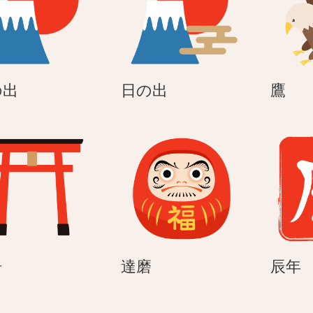
日
日
鷹
の出
日の出
鷹
の
の
出
出
鳥
達
居
達磨
辰年
居
磨