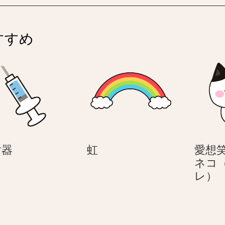
すすめ
注
虹
射器
虹
愛想
射
ネコ
器
レ）