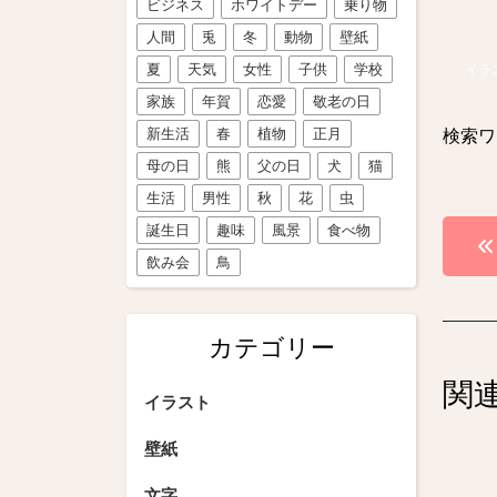
ビジネス
ホワイトデー
乗り物
人間
兎
冬
動物
壁紙
夏
天気
女性
子供
学校
イラ
家族
年賀
恋愛
敬老の日
新生活
春
植物
正月
検索ワ
母の日
熊
父の日
犬
猫
生活
男性
秋
花
虫
投
誕生日
趣味
風景
食べ物
飲み会
鳥
稿
ナ
カテゴリー
ビ
関
ゲ
イラスト
ー
壁紙
シ
文字