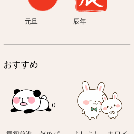
元
辰
元旦
辰年
旦
年
おすすめ
匍匐前進 – だめパ
よしよし – ホワイ