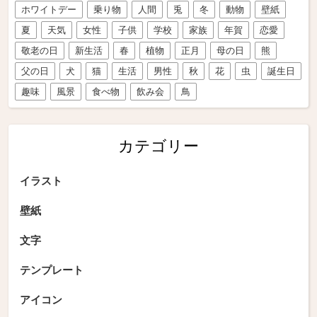
ホワイトデー
乗り物
人間
兎
冬
動物
壁紙
夏
天気
女性
子供
学校
家族
年賀
恋愛
敬老の日
新生活
春
植物
正月
母の日
熊
父の日
犬
猫
生活
男性
秋
花
虫
誕生日
趣味
風景
食べ物
飲み会
鳥
カテゴリー
イラスト
壁紙
文字
テンプレート
アイコン