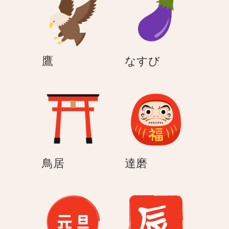
鷹
な
鷹
なすび
す
び
鳥
達
鳥居
達磨
居
磨