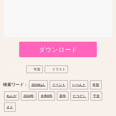
ダウンロード
イラスト
年賀
イラスト
検索ワード：
2024ねん
イベント
いべんと
年賀
ねんが
2024年
令和6年
辰年
たつどし
干支
えと