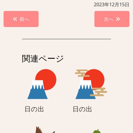
2023年12月15日
投
前へ
次へ
稿
ナ
ビ
ゲ
関連ページ
ー
シ
ョ
ン
日
日
日の出
日の出
の
の
出
出