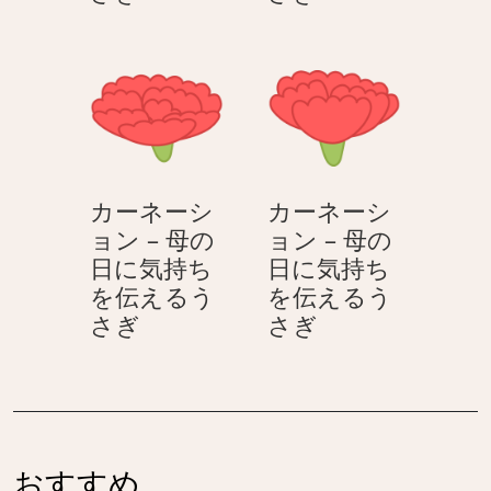
ー
ー
持
に
ネ
ネ
ち
気
ー
ー
を
持
シ
シ
伝
ち
ョ
ョ
え
を
ン
ン
る
伝
–
–
う
え
カーネーシ
カーネーシ
母
母
さ
る
ョン – 母の
ョン – 母の
の
の
ぎ
う
日に気持ち
日に気持ち
日
日
さ
を伝えるう
を伝えるう
に
に
ぎ
カ
カ
さぎ
さぎ
気
気
ー
ー
持
持
ネ
ネ
ち
ち
ー
ー
を
を
シ
シ
伝
伝
ョ
ョ
え
え
おすすめ