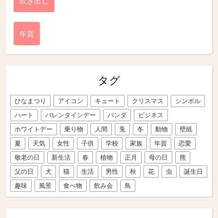
吹き出し
年賀
タグ
ひなまつり
アイコン
キュート
クリスマス
シンボル
ハート
バレンタインデー
パンダ
ビジネス
ホワイトデー
乗り物
人間
兎
冬
動物
壁紙
夏
天気
女性
子供
学校
家族
年賀
恋愛
敬老の日
新生活
春
植物
正月
母の日
熊
父の日
犬
猫
生活
男性
秋
花
虫
誕生日
趣味
風景
食べ物
飲み会
鳥