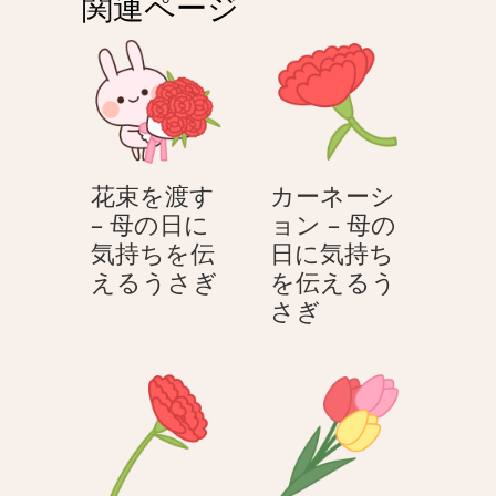
関連ページ
ー
シ
ョ
ン
花束を渡す
カーネーシ
– 母の日に
ョン – 母の
気持ちを伝
日に気持ち
花
えるうさぎ
を伝えるう
束
カ
さぎ
を
ー
渡
ネ
す
ー
–
シ
母
ョ
の
ン