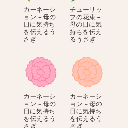
日
–
カーネーシ
チューリッ
に
母
ョン – 母の
プの花束 –
気
の
日に気持ち
母の日に気
持
日
を伝えるう
持ちを伝え
ち
に
カ
チ
さぎ
るうさぎ
を
気
ー
ュ
伝
持
ネ
ー
え
ち
ー
リ
る
を
シ
ッ
う
伝
ョ
プ
さ
え
ン
の
ぎ
る
–
花
う
カーネーシ
カーネーシ
母
束
さ
ョン – 母の
ョン – 母の
の
–
ぎ
日に気持ち
日に気持ち
日
母
を伝えるう
を伝えるう
に
の
カ
カ
さぎ
さぎ
気
日