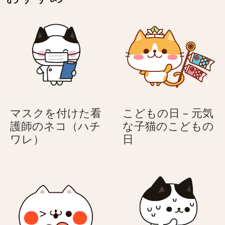
ン
ン
る
る
–
–
う
う
母
母
さ
さ
の
の
ぎ
ぎ
日
日
に
に
気
気
持
持
ち
ち
マスクを付けた看
こどもの日 – 元気
を
を
護師のネコ（ハチ
な子猫のこどもの
伝
伝
マ
こ
ワレ）
日
え
え
ス
ど
る
る
ク
も
う
う
を
の
さ
さ
付
日
ぎ
ぎ
け
–
た
元