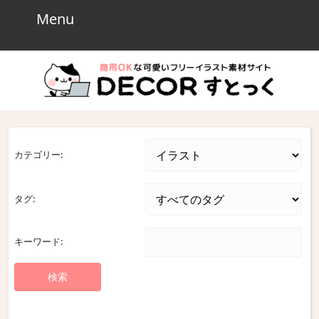
Skip
Menu
Menu
to
content
Skip
to
content
カテゴリー:
タグ:
キーワード: