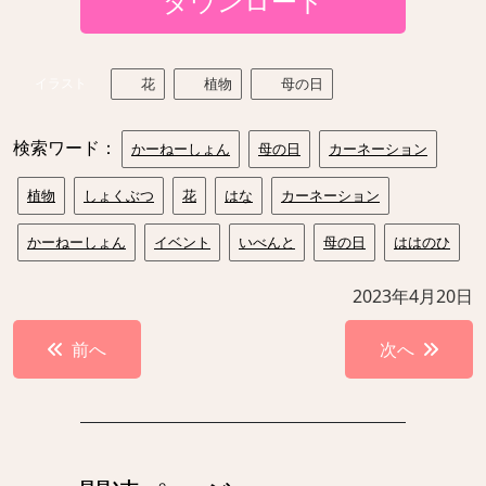
ダウンロード
イラスト
花
植物
母の日
検索ワード：
かーねーしょん
母の日
カーネーション
植物
しょくぶつ
花
はな
カーネーション
かーねーしょん
イベント
いべんと
母の日
ははのひ
2023年4月20日
投
前へ
次へ
稿
ナ
ビ
ゲ