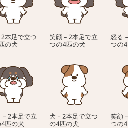
– 2本足で立つ
笑顔 – 2本足で立
怒る 
犬
笑
4匹の犬
つの4匹の犬
つの
–
顔
2
–
本
2
足
本
で
足
立
で
つ
立
の
つ
4
の
 – 2本足で立
犬 – 2本足で立つ
笑顔 
匹
4
泣
犬
の4匹の犬
の4匹の犬
つの
の
匹