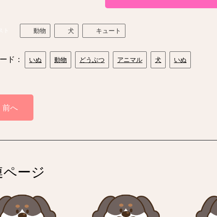
スト
動物
犬
キュート
ード：
いぬ
動物
どうぶつ
アニマル
犬
いぬ
前へ
連ページ