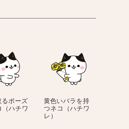
顔
る
の
の
–
–
犬
犬
2
2
本
本
足
足
で
で
立
立
つ
つ
の
の
4
4
匹
匹
の
の
犬
犬
取るポーズ
黄色いバラを持
コ（ハチワ
つネコ（ハチワ
受
黄
レ）
け
色