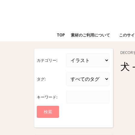
Skip
to
content
Skip
to
TOP
素材のご利用について
このサイ
content
DECO
カテゴリー:
犬
タグ:
キーワード: