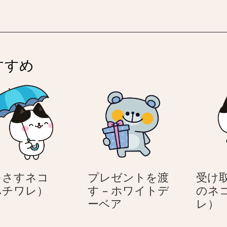
く
–
犬
の
–
2
犬
2
本
本
足
足
で
すすめ
で
立
立
つ
つ
の
の
4
4
匹
匹
の
の
犬
犬
をさすネコ
プレゼントを渡
受け
傘
ハチワレ）
す – ホワイトデ
のネ
を
プ
ーベア
レ）
さ
レ