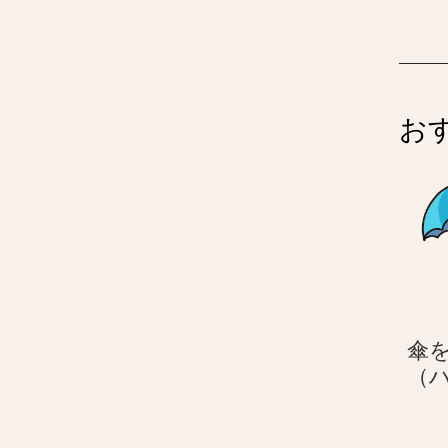
お
傘
（