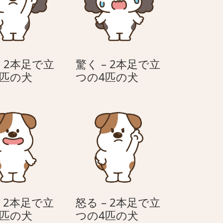
– 2本足で立
驚く – 2本足で立
怒
驚
4匹の犬
つの4匹の犬
る
く
–
–
2
2
本
本
足
足
で
で
立
立
つ
つ
の
の
– 2本足で立
怒る – 2本足で立
4
4
笑
怒
4匹の犬
つの4匹の犬
匹
匹