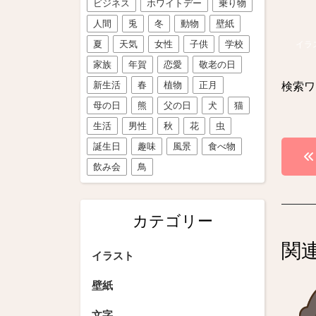
ビジネス
ホワイトデー
乗り物
人間
兎
冬
動物
壁紙
夏
天気
女性
子供
学校
イラ
家族
年賀
恋愛
敬老の日
新生活
春
植物
正月
検索ワ
母の日
熊
父の日
犬
猫
生活
男性
秋
花
虫
投
誕生日
趣味
風景
食べ物
飲み会
鳥
稿
ナ
カテゴリー
ビ
関
ゲ
イラスト
ー
壁紙
シ
文字