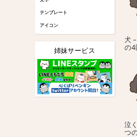
ョ
テンプレート
ン
アイコン
犬 
の
姉妹サービス
泣く
つ