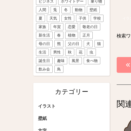
ビジネス
ホワイトデー
乗り物
人間
兎
冬
動物
壁紙
夏
天気
女性
子供
学校
イラ
家族
年賀
恋愛
敬老の日
新生活
春
植物
正月
検索ワ
母の日
熊
父の日
犬
猫
生活
男性
秋
花
虫
投
誕生日
趣味
風景
食べ物
飲み会
鳥
稿
ナ
カテゴリー
ビ
関
ゲ
イラスト
ー
壁紙
シ
文字