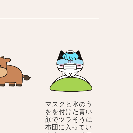
る
く
の
の
–
–
犬
犬
2
2
本
本
足
足
で
で
立
立
つ
つ
の
の
4
4
匹
匹
の
の
犬
犬
牽
マスクと氷のう
牛
をを付けた青い
顔でツラそうに
布団に入ってい