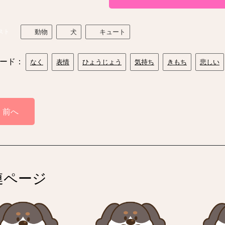
スト
動物
犬
キュート
ード：
なく
表情
ひょうじょう
気持ち
きもち
悲しい
前へ
連ページ