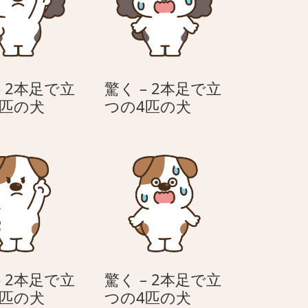
– 2本足で立
驚く – 2本足で立
怒
驚
4匹の犬
つの4匹の犬
る
く
–
–
2
2
本
本
足
足
で
で
立
立
つ
つ
の
の
– 2本足で立
驚く – 2本足で立
4
4
怒
驚
4匹の犬
つの4匹の犬
匹
匹