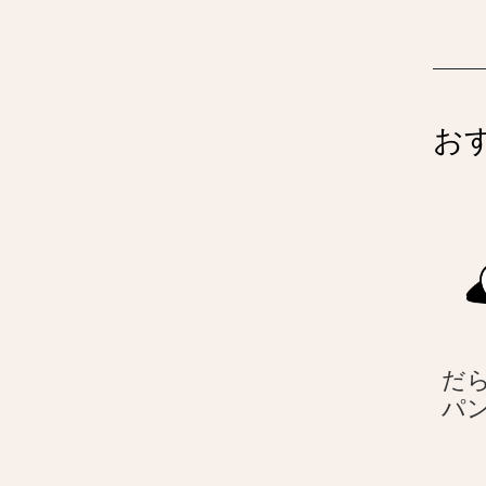
お
だら
パ