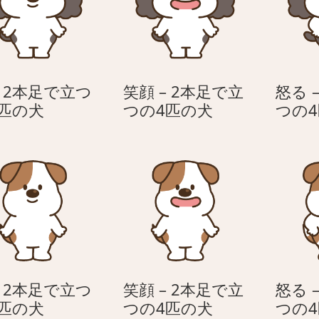
– 2本足で立つ
笑顔 – 2本足で立
怒る 
犬
笑
4匹の犬
つの4匹の犬
つの
–
顔
2
–
本
2
足
本
で
足
立
で
つ
立
の
つ
4
の
– 2本足で立つ
笑顔 – 2本足で立
怒る 
匹
4
犬
笑
4匹の犬
つの4匹の犬
つの
の
匹