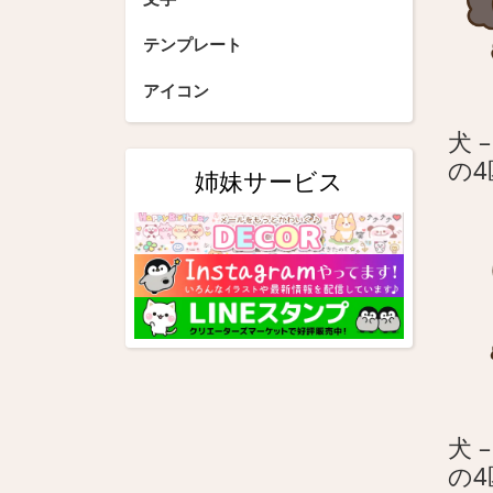
ョ
テンプレート
ン
アイコン
犬 
の
姉妹サービス
犬 
の