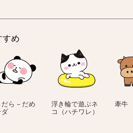
–
顔
犬
の
2
–
犬
本
2
足
本
で
足
すすめ
立
で
つ
立
の
つ
4
の
匹
4
の
匹
犬
の
犬
だら – だめ
浮き輪で遊ぶネ
牽牛
だ
浮
ンダ
コ（ハチワレ）
ら
き
だ
輪