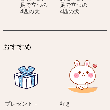
足で立つの
足で立つの
の
4
笑
怒
4匹の犬
4匹の犬
4
匹
顔
る
匹
の
–
–
の
犬
2
2
犬
本
本
足
足
おすすめ
で
で
立
立
つ
つ
の
の
4
4
匹
匹
の
の
犬
犬
プ
好
プレゼント –
好き
レ
き