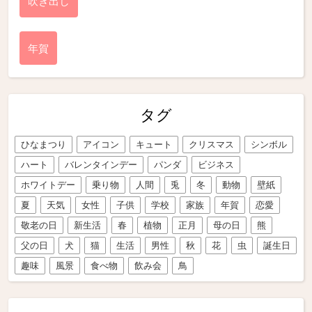
吹き出し
年賀
タグ
ひなまつり
アイコン
キュート
クリスマス
シンボル
ハート
バレンタインデー
パンダ
ビジネス
ホワイトデー
乗り物
人間
兎
冬
動物
壁紙
夏
天気
女性
子供
学校
家族
年賀
恋愛
敬老の日
新生活
春
植物
正月
母の日
熊
父の日
犬
猫
生活
男性
秋
花
虫
誕生日
趣味
風景
食べ物
飲み会
鳥