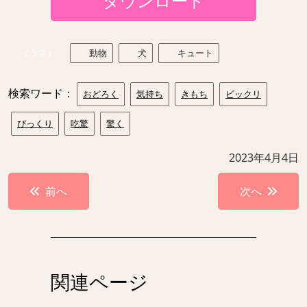
ダウンロード
イラスト
動物
犬
キュート
検索ワード：
おどろく
気持ち
きもち
ビックリ
びっくり
吃驚
驚く
2023年4月4日
投
前へ
次へ
稿
ナ
ビ
ゲ
関連ページ
ー
シ