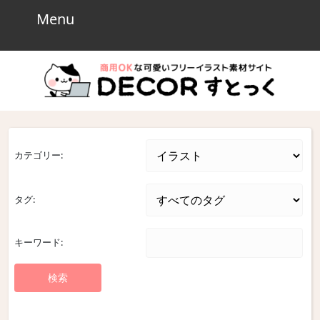
Skip
Menu
Menu
to
content
Skip
to
content
カテゴリー:
タグ:
キーワード: