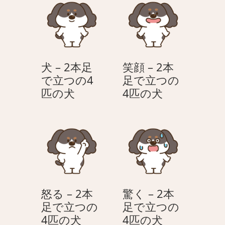
ョ
ン
犬 – 2本足
笑顔 – 2本
で立つの4
足で立つの
犬
笑
匹の犬
4匹の犬
–
顔
2
–
本
2
足
本
で
足
立
で
つ
立
怒る – 2本
驚く – 2本
の
つ
足で立つの
足で立つの
4
の
怒
驚
4匹の犬
4匹の犬
匹
4