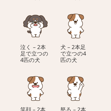
る
く
の
匹
–
–
犬
の
2
2
犬
本
本
足
足
で
で
立
立
泣く – 2本
犬 – 2本足
つ
つ
足で立つの
で立つの4
の
の
泣
犬
4匹の犬
匹の犬
4
4
く
–
匹
匹
–
2
の
の
2
本
犬
犬
本
足
足
で
で
立
立
つ
笑顔 – 2本
怒る – 2本
つ
の