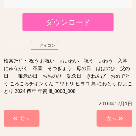
ダウンロード
イラスト
アイコン
検索ﾜｰﾄﾞ： 祝う お祝い おいわい 祝う いわう 入学
にゅうがく 卒業 そつぎょう 母の日 ははのひ 父の
日 敬老の日 ちちのひ 記念日 きねんび おめでと
う ころころチキンくん ニワトリ ヒヨコ 鳥 にわとり ひよこ
とり 2024 酉年 年賀 ill_0003_008
2016年12月1日
投
前へ
次へ
稿
ナ