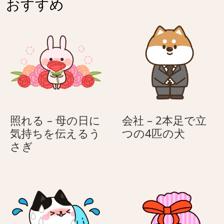
ン
ぎ
おすすめ
日
ン
く
に
の
ん
気
花
持
束
ち
–
を
母
伝
の
え
日
る
に
照れる – 母の日に
会社 – 2本足で立
う
気
会
気持ちを伝えるう
つの4匹の犬
さ
持
照
社
さぎ
ぎ
ち
れ
–
を
る
2
伝
–
本
え
母
足
る
の
で
う
日
立