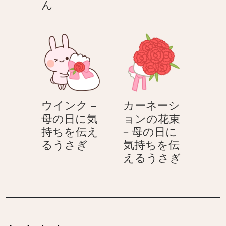
OK
イ
ん
–
ン
働
ク
く
–
あ
母
な
の
た
日
へ！
に
ウインク –
カーネーシ
OL
気
母の日に気
ョンの花束
さ
持
持ちを伝え
– 母の日に
ん
ち
ウ
るうさぎ
気持ちを伝
＆
を
イ
カ
えるうさぎ
サ
伝
ン
ー
ラ
え
ク
ネ
リ
る
–
ー
ー
う
母
シ
マ
さ
の
ョ