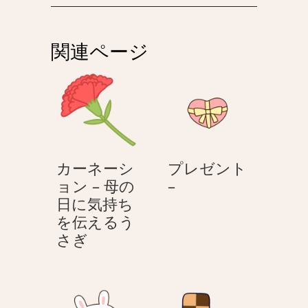
ビ
ゲ
関連ページ
ー
シ
ョ
ン
カーネーシ
プレゼント
プ
ョン – 母の
–
レ
日に気持ち
ゼ
を伝えるう
カ
ン
さぎ
ー
ト
ネ
–
ー