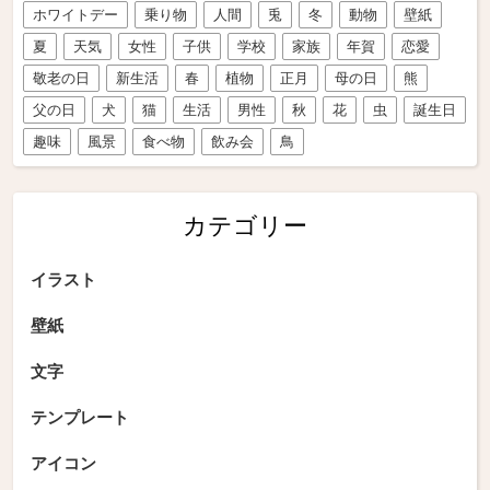
ホワイトデー
乗り物
人間
兎
冬
動物
壁紙
夏
天気
女性
子供
学校
家族
年賀
恋愛
敬老の日
新生活
春
植物
正月
母の日
熊
父の日
犬
猫
生活
男性
秋
花
虫
誕生日
趣味
風景
食べ物
飲み会
鳥
カテゴリー
イラスト
壁紙
文字
テンプレート
アイコン