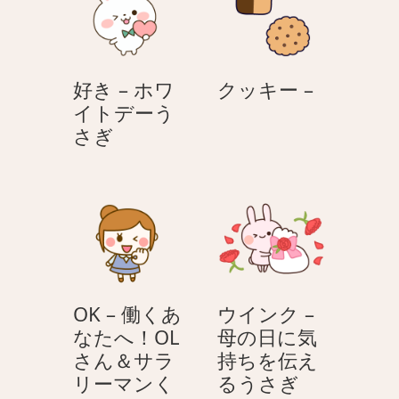
シ
ョ
ン
–
ク
好き – ホワ
クッキー –
母
ッ
イトデーう
の
好
キ
さぎ
日
き
ー
に
–
–
気
ホ
持
ワ
ち
イ
を
ト
伝
デ
え
OK – 働くあ
ウインク –
ー
る
なたへ！OL
母の日に気
う
う
さん＆サラ
持ちを伝え
さ
さ
ウ
リーマンく
るうさぎ
ぎ
ぎ