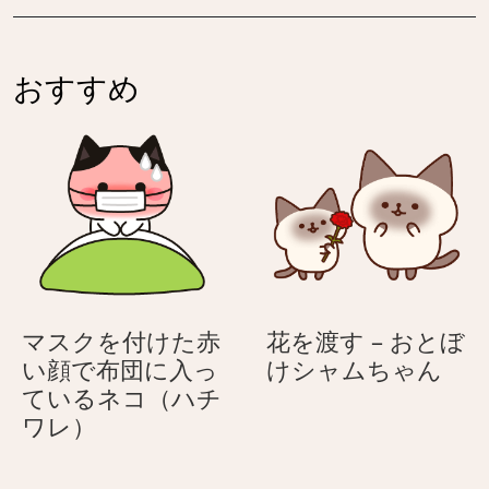
ン
ー
ト
う
–
さ
おすすめ
お
ぎ
と
ぼ
け
シ
ャ
ム
ち
ゃ
マスクを付けた赤
花を渡す – おとぼ
ん
花
い顔で布団に入っ
けシャムちゃん
を
ているネコ（ハチ
マ
渡
ワレ）
ス
す
ク
–