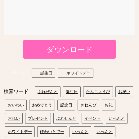
ダウンロード
イラスト
誕生日
ホワイトデー
検索ワード：
ぷれぜんと
誕生日
たんじょうび
お祝い
おいわい
おめでとう
記念日
きねんび
お礼
おれい
プレゼント
ぷれぜんと
イベント
いべんと
ホワイトデー
ほわいとでー
いべんと
いべんと