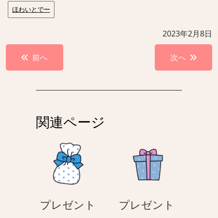
ほわいとでー
2023年2月8日
投
前へ
次へ
稿
ナ
ビ
ゲ
関連ページ
ー
シ
ョ
ン
プレゼント
プレゼント
プ
プ
–
–