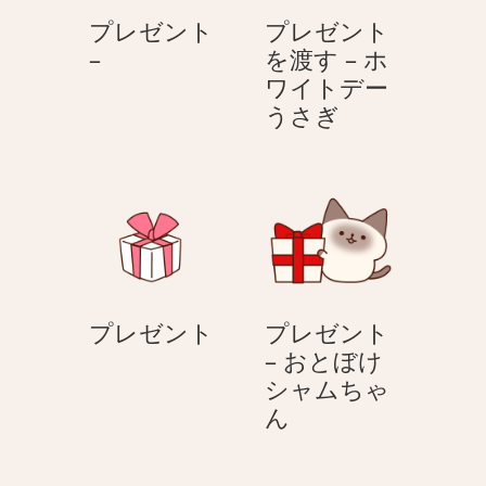
す
プレゼント
プレゼント
–
プ
–
を渡す – ホ
ホ
レ
ワイトデー
ワ
ゼ
プ
うさぎ
イ
ン
レ
ト
ト
ゼ
デ
–
ン
ー
ト
ベ
を
ア
渡
す
プ
プレゼント
プレゼント
–
レ
– おとぼけ
ホ
ゼ
シャムちゃ
ワ
ン
プ
ん
イ
ト
レ
ト
ゼ
デ