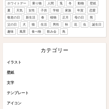
ホワイトデー
乗り物
人間
兎
冬
動物
壁紙
夏
天気
女性
子供
学校
家族
年賀
恋愛
敬老の日
新生活
春
植物
正月
母の日
熊
父の日
犬
猫
生活
男性
秋
花
虫
誕生日
趣味
風景
食べ物
飲み会
鳥
カテゴリー
イラスト
壁紙
文字
テンプレート
アイコン