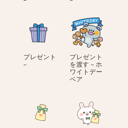
レ
レ
ゼ
ゼ
ン
ン
ト
ト
–
–
プレゼント
プレゼント
プ
–
を渡す – ホ
レ
ワイトデー
ゼ
プ
ベア
ン
レ
ト
ゼ
–
ン
ト
を
渡