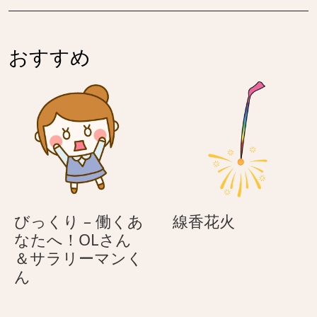
ン
ー
ト
う
–
さ
おすすめ
お
ぎ
と
ぼ
け
シ
ャ
ム
ち
ゃ
線
びっくり – 働くあ
線香花火
ん
香
なたへ！OLさん
花
＆サラリーマンく
び
火
ん
っ
く