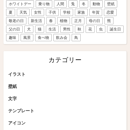
ホワイトデー
乗り物
人間
兎
冬
動物
壁紙
夏
天気
女性
子供
学校
家族
年賀
恋愛
敬老の日
新生活
春
植物
正月
母の日
熊
父の日
犬
猫
生活
男性
秋
花
虫
誕生日
趣味
風景
食べ物
飲み会
鳥
カテゴリー
イラスト
壁紙
文字
テンプレート
アイコン