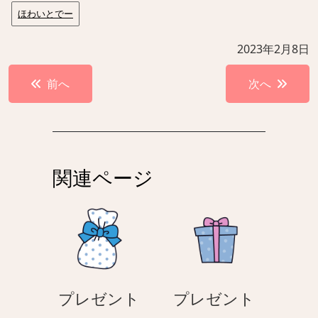
ほわいとでー
2023年2月8日
投
前へ
次へ
稿
ナ
ビ
ゲ
関連ページ
ー
シ
ョ
ン
プレゼント
プレゼント
プ
プ
–
–