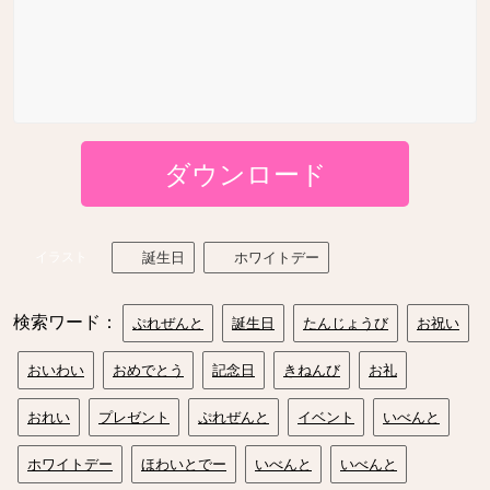
ダウンロード
イラスト
誕生日
ホワイトデー
検索ワード：
ぷれぜんと
誕生日
たんじょうび
お祝い
おいわい
おめでとう
記念日
きねんび
お礼
おれい
プレゼント
ぷれぜんと
イベント
いべんと
ホワイトデー
ほわいとでー
いべんと
いべんと