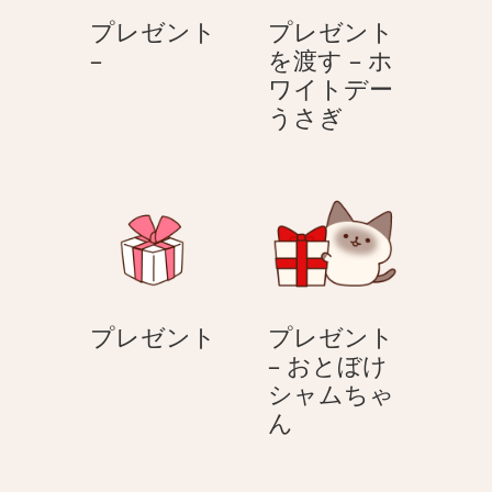
す
プレゼント
プレゼント
–
プ
–
を渡す – ホ
ホ
レ
ワイトデー
ワ
ゼ
プ
うさぎ
イ
ン
レ
ト
ト
ゼ
デ
–
ン
ー
ト
ベ
を
ア
渡
す
プ
プレゼント
プレゼント
–
レ
– おとぼけ
ホ
ゼ
シャムちゃ
ワ
ン
プ
ん
イ
ト
レ
ト
ゼ
デ