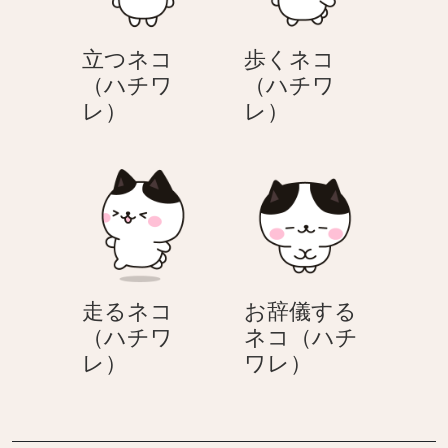
（ハ
レ
チ
ゼ
立つネコ
歩くネコ
ワ
ン
（ハチワ
（ハチワ
レ）
ト
立
歩
レ）
レ）
を
つ
く
貰
ネ
ネ
っ
コ
コ
て
（ハ
（ハ
喜
チ
チ
ぶ
ワ
ワ
ネ
レ）
レ）
コ
走るネコ
お辞儀する
（ハ
（ハチワ
ネコ（ハチ
チ
走
お
レ）
ワレ）
ワ
る
辞
レ）
ネ
儀
コ
す