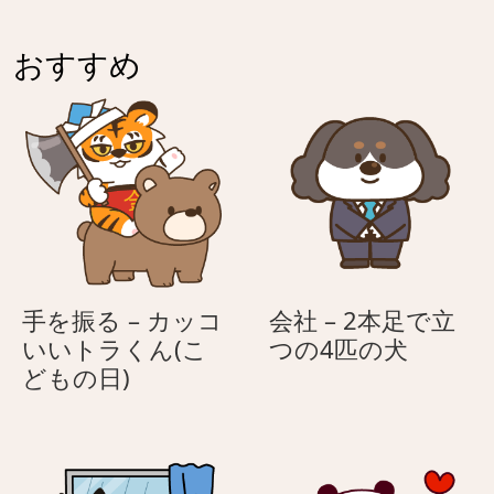
（ハ
る
チ
ネ
おすすめ
ワ
コ
レ）
（ハ
チ
ワ
レ）
手を振る – カッコ
会社 – 2本足で立
会
いいトラくん(こ
つの4匹の犬
手
社
どもの日)
を
–
振
2
る
本
–
足