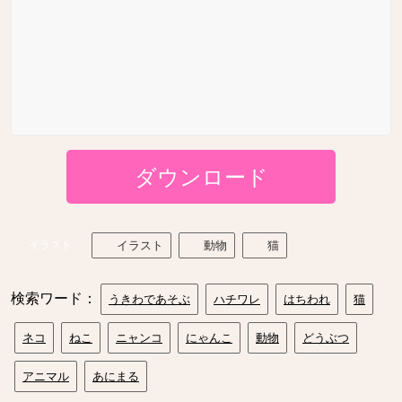
ダウンロード
イラスト
イラスト
動物
猫
検索ワード：
うきわであそぶ
ハチワレ
はちわれ
猫
ネコ
ねこ
ニャンコ
にゃんこ
動物
どうぶつ
アニマル
あにまる