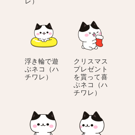
浮
き
レ）
き
輪
輪
で
を
遊
持
ぶ
っ
ネ
て
コ
走
（ハ
浮き輪で遊
クリスマス
る
チ
ぶネコ（ハ
プレゼント
ネ
ワ
浮
チワレ）
を貰って喜
コ
レ）
き
ぶネコ（ハ
（ハ
輪
ク
チワレ）
チ
で
リ
ワ
遊
ス
レ）
ぶ
マ
ネ
ス
コ
プ