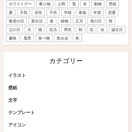
ホワイトデー
乗り物
人間
兎
冬
動物
壁紙
夏
天気
女性
子供
学校
家族
年賀
恋愛
敬老の日
新生活
春
植物
正月
母の日
熊
父の日
犬
猫
生活
男性
秋
花
虫
誕生日
趣味
風景
食べ物
飲み会
鳥
カテゴリー
イラスト
壁紙
文字
テンプレート
アイコン