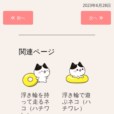
2023年6月28日
投
前へ
次へ
稿
ナ
ビ
ゲ
関連ページ
ー
シ
ョ
ン
浮き輪を持
浮き輪で遊
って走るネ
ぶネコ（ハ
浮
コ（ハチワ
チワレ）