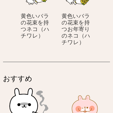
持
持
つ
つ
黄色いバラ
黄色いバラ
笑
お
の花束を持
の花束を持
顔
年
つネコ（ハ
つお年寄り
の
寄
黄
チワレ）
のネコ（ハ
紳
り
色
黄
チワレ）
士
の
い
色
の
ネ
バ
い
ネ
コ
ラ
バ
コ
（ハ
の
ラ
（ハ
チ
花
の
チ
ワ
おすすめ
束
花
ワ
レ）
を
束
レ）
持
を
つ
持
ネ
つ