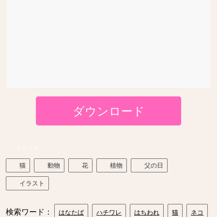
ダウンロード
イラスト
猫
動物
花
植物
父の日
イラスト
検索ワード：
はなたば
ハチワレ
はちわれ
猫
ネコ