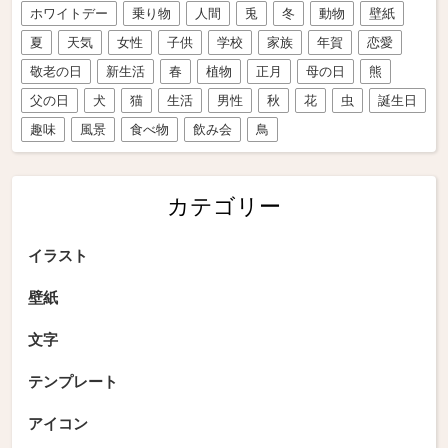
ホワイトデー
乗り物
人間
兎
冬
動物
壁紙
夏
天気
女性
子供
学校
家族
年賀
恋愛
敬老の日
新生活
春
植物
正月
母の日
熊
父の日
犬
猫
生活
男性
秋
花
虫
誕生日
趣味
風景
食べ物
飲み会
鳥
カテゴリー
イラスト
壁紙
文字
テンプレート
アイコン