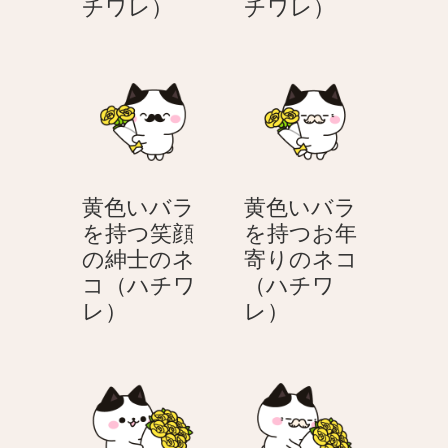
黄
黄
チワレ）
チワレ）
紳
ワ
色
色
士
レ）
い
い
の
バ
バ
ネ
ラ
ラ
コ
を
を
（ハ
持
持
チ
つ
つ
ワ
黄色いバラ
黄色いバラ
笑
紳
レ）
を持つ笑顔
を持つお年
顔
士
の紳士のネ
寄りのネコ
の
の
コ（ハチワ
（ハチワ
ネ
ネ
黄
黄
レ）
レ）
コ
コ
色
色
（ハ
（ハ
い
い
チ
チ
バ
バ
ワ
ワ
ラ
ラ
レ）
レ）
を
を