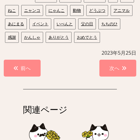
ねこ
ニャンコ
にゃんこ
動物
どうぶつ
アニマル
あにまる
イベント
いべんと
父の日
ちちのひ
感謝
かんしゃ
ありがとう
おめでとう
2023年5月25日
投
前へ
次へ
稿
ナ
ビ
ゲ
関連ページ
ー
シ
ョ
ン