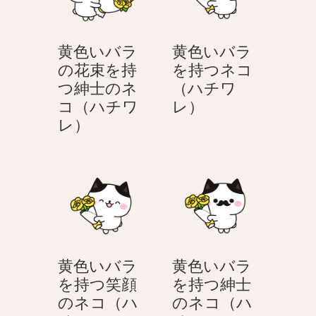
黄色いバラ
黄色いバラ
の花束を持
を持つネコ
つ紳士のネ
（ハチワ
黄
コ（ハチワ
レ）
黄
色
レ）
色
い
い
バ
バ
ラ
ラ
を
の
持
花
つ
束
ネ
黄色いバラ
黄色いバラ
を
コ
を持つ笑顔
を持つ紳士
持
（ハ
のネコ（ハ
のネコ（ハ
つ
チ