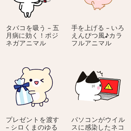
コ
お
（ハ
年
チ
寄
ワ
り
タバコを吸う – 五
手を上げる – いろ
レ）
の
月病に効く！ポジ
えんぴつ風♪カラ
ネ
タ
手
ネガアニマル
フルアニマル
コ
バ
を
（ハ
コ
上
チ
を
げ
ワ
吸
る
レ）
う
–
–
い
五
ろ
月
え
病
ん
に
ぴ
プレゼントを渡す
パソコンがウイル
効
つ
– シロくまのゆる
スに感染したネコ