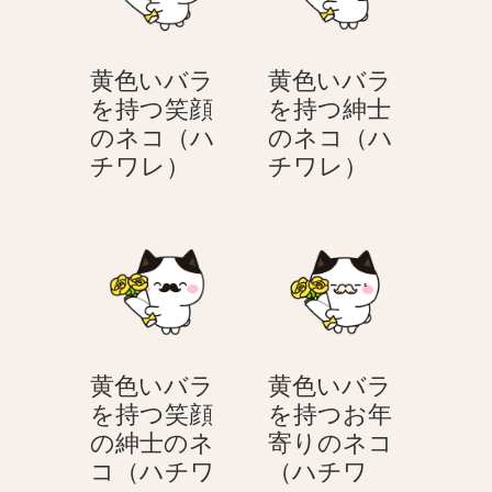
黄色いバラ
黄色いバラ
を持つ笑顔
を持つ紳士
のネコ（ハ
のネコ（ハ
黄
黄
チワレ）
チワレ）
色
色
い
い
バ
バ
ラ
ラ
を
を
持
持
つ
つ
黄色いバラ
黄色いバラ
笑
紳
を持つ笑顔
を持つお年
顔
士
の紳士のネ
寄りのネコ
の
の
コ（ハチワ
（ハチワ
ネ
ネ