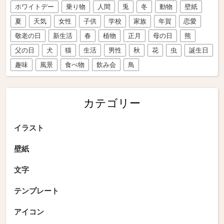
ホワイトデー
乗り物
人間
兎
冬
動物
壁紙
夏
天気
女性
子供
学校
家族
年賀
恋愛
敬老の日
新生活
春
植物
正月
母の日
熊
父の日
犬
猫
生活
男性
秋
花
虫
誕生日
趣味
風景
食べ物
飲み会
鳥
カテゴリー
イラスト
壁紙
文字
テンプレート
アイコン