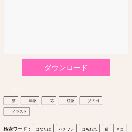
ダウンロード
イラスト
猫
動物
花
植物
父の日
イラスト
検索ワード：
はなたば
ハチワレ
はちわれ
猫
ネコ