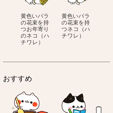
束
花
ワ
レ）
を
束
レ）
黄色いバラ
黄色いバラ
持
を
の花束を持
の花束を持
つ
持
つお年寄り
つネコ（ハ
ネ
つ
黄
のネコ（ハ
チワレ）
コ
紳
黄
色
チワレ）
（ハ
士
色
い
チ
の
い
バ
ワ
ネ
バ
ラ
レ）
コ
ラ
の
（ハ
の
花
チ
おすすめ
花
束
ワ
束
を
レ）
を
持
持
つ
つ
ネ