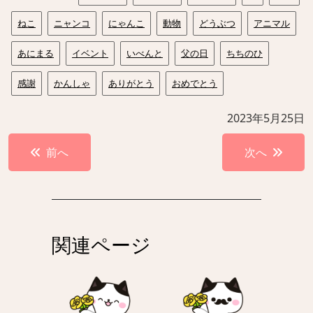
ねこ
ニャンコ
にゃんこ
動物
どうぶつ
アニマル
あにまる
イベント
いべんと
父の日
ちちのひ
感謝
かんしゃ
ありがとう
おめでとう
2023年5月25日
投
前へ
次へ
稿
ナ
ビ
ゲ
関連ページ
ー
シ
ョ
ン