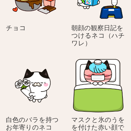
お
コ
年
（ハ
寄
チ
り
ワ
チ
チョコ
朝顔の観察日記を
の
レ）
ョ
つけるネコ（ハチ
ネ
コ
朝
ワレ）
コ
顔
（ハ
の
チ
観
ワ
察
レ）
日
記
を
つ
け
る
白色のバラを持つ
マスクと氷のうを
ネ
お年寄りのネコ
を付けた赤い顔で