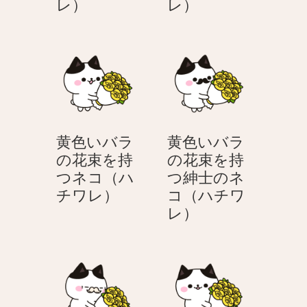
黄
黄
レ）
レ）
コ
コ
色
色
（ハ
（ハ
い
い
チ
チ
バ
バ
ワ
ワ
ラ
ラ
レ）
レ）
を
を
持
持
つ
つ
黄色いバラ
黄色いバラ
笑
お
の花束を持
の花束を持
顔
年
つネコ（ハ
つ紳士のネ
の
寄
黄
チワレ）
コ（ハチワ
紳
り
色
黄
レ）
士
の
い
色
の
ネ
バ
い
ネ
コ
ラ
バ
コ
（ハ
の
ラ
（ハ
チ
花
の
チ
ワ