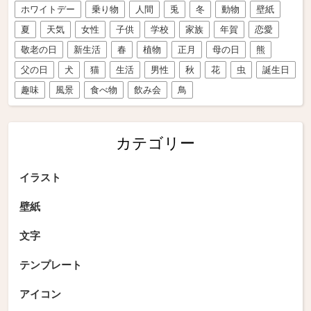
ホワイトデー
乗り物
人間
兎
冬
動物
壁紙
夏
天気
女性
子供
学校
家族
年賀
恋愛
敬老の日
新生活
春
植物
正月
母の日
熊
父の日
犬
猫
生活
男性
秋
花
虫
誕生日
趣味
風景
食べ物
飲み会
鳥
カテゴリー
イラスト
壁紙
文字
テンプレート
アイコン