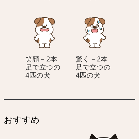
く
–
匹
匹
–
2
の
の
2
本
犬
犬
本
足
足
で
で
立
立
つ
笑顔 – 2本
驚く – 2本
つ
の
足で立つの
足で立つの
の
4
笑
驚
4匹の犬
4匹の犬
4
匹
顔
く
匹
の
–
–
の
犬
2
2
犬
本
本
足
足
おすすめ
で
で
立
立
つ
つ