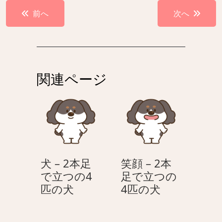
投
前へ
次へ
稿
ナ
ビ
ゲ
関連ページ
ー
シ
ョ
ン
犬 – 2本足
笑顔 – 2本
で立つの4
足で立つの
犬
笑
匹の犬
4匹の犬
–
顔
2
–