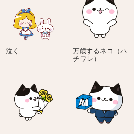
の
の
4
4
匹
匹
の
の
犬
犬
泣
泣く
万歳するネコ（ハ
く
万
チワレ）
歳
す
る
ネ
コ
（ハ
チ
ワ
レ）