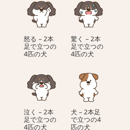
本
2
足
本
で
足
立
で
つ
立
怒る – 2本
驚く – 2本
の
つ
足で立つの
足で立つの
4
の
怒
驚
4匹の犬
4匹の犬
匹
4
る
く
の
匹
–
–
犬
の
2
2
犬
本
本
足
足
で
で
立
立
泣く – 2本
犬 – 2本足
つ
つ
足で立つの
で立つの4
の
の
泣
犬
4匹の犬
匹の犬
4
4