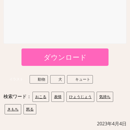
ダウンロード
イラスト
動物
犬
キュート
検索ワード：
おこる
表情
ひょうじょう
気持ち
きもち
怒る
2023年4月4日