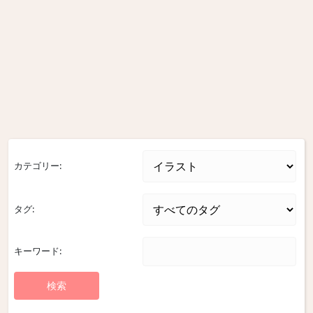
カテゴリー:
タグ:
キーワード: