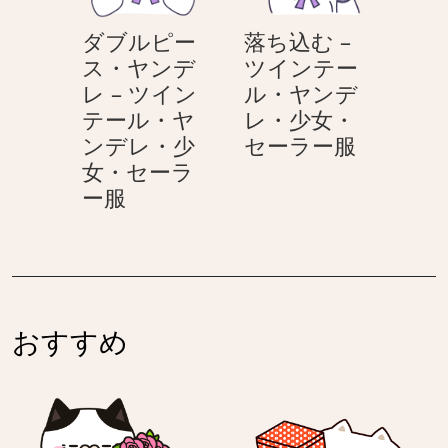
女・
少
ー
テ
セ
女・
ダブルピー
落ち込む –
ル・
ー
ー
セ
ス・ヤンデ
ツインテー
ヤ
ル・
ラ
ー
レ – ツイン
ル・ヤンデ
ン
ヤ
ー
ラ
テール・ヤ
レ・少女・
デ
ン
服
ー
落
ンデレ・少
セーラー服
レ・
デ
服
ち
女・セーラ
少
レ・
ダ
込
ー服
女・
少
ブ
む
セ
女・
ル
–
ー
セ
ピ
ツ
ラ
ー
ー
イ
ー
ラ
ス・
ン
服
ー
おすすめ
ヤ
テ
服
ン
ー
デ
ル・
レ
ヤ