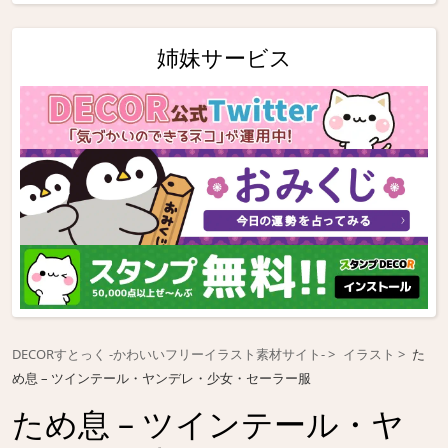
姉妹サービス
DECORすとっく -かわいいフリーイラスト素材サイト-
イラスト
た
め息 – ツインテール・ヤンデレ・少女・セーラー服
ため息 – ツインテール・ヤ