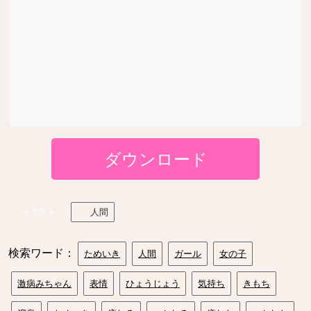
ダウンロード
イラスト
人間
検索ワード：
ためいき
人間
ガール
女の子
激病みちゃん
表情
ひょうじょう
気持ち
きもち