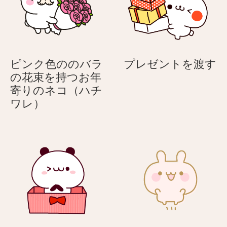
–
ン
ツ
デ
イ
レ・
ン
少
テ
女・
ピンク色ののバラ
プレゼントを渡す
ー
セ
の花束を持つお年
ル・
ー
寄りのネコ（ハチ
ヤ
ラ
ピ
ワレ）
ン
ー
ン
デ
服
ク
レ・
色
渡
少
の
女・
の
セ
バ
ー
ラ
ラ
の
ー
花