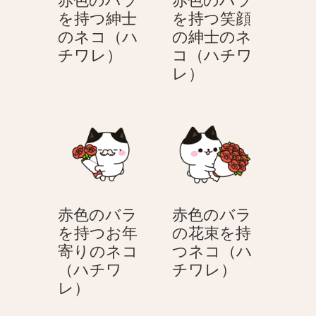
ネ
笑
を持つ紳士
を持つ笑顔
コ
顔
のネコ（ハ
の紳士のネ
（ハ
の
赤
チワレ）
コ（ハチワ
チ
ネ
色
赤
レ）
ワ
コ
の
色
レ）
（ハ
バ
の
チ
ラ
バ
ワ
を
ラ
レ）
持
を
つ
持
紳
つ
赤色のバラ
赤色のバラ
士
笑
を持つお年
の花束を持
の
顔
寄りのネコ
つネコ（ハ
ネ
の
赤
（ハチワ
チワレ）
コ
紳
赤
色
レ）
（ハ
士
色
の
チ
の