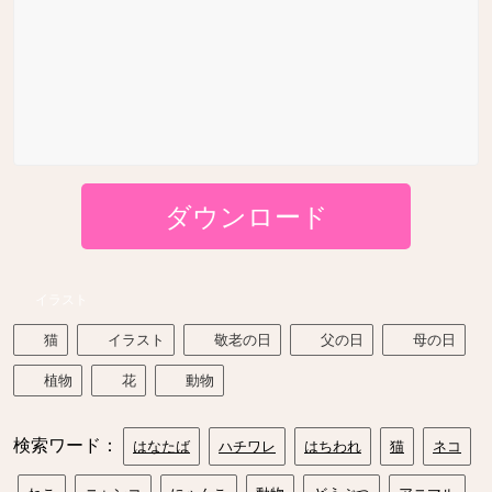
ダウンロード
イラスト
猫
イラスト
敬老の日
父の日
母の日
植物
花
動物
検索ワード：
はなたば
ハチワレ
はちわれ
猫
ネコ