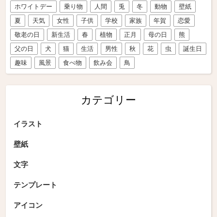
ホワイトデー
乗り物
人間
兎
冬
動物
壁紙
夏
天気
女性
子供
学校
家族
年賀
恋愛
敬老の日
新生活
春
植物
正月
母の日
熊
父の日
犬
猫
生活
男性
秋
花
虫
誕生日
趣味
風景
食べ物
飲み会
鳥
カテゴリー
イラスト
壁紙
文字
テンプレート
アイコン