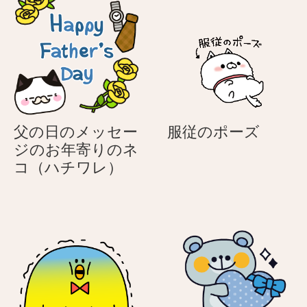
を
を
持
持
つ
つ
紳
お
士
年
の
寄
ネ
り
服
父の日のメッセー
服従のポーズ
コ
の
従
ジのお年寄りのネ
（ハ
ネ
父
の
コ（ハチワレ）
チ
コ
の
ポ
ワ
（ハ
日
ー
レ）
チ
の
ズ
ワ
メ
レ）
ッ
セ
ー