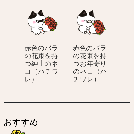
の
バ
ワ
ネ
バ
ラ
レ）
コ
ラ
の
（ハ
を
花
チ
持
束
ワ
つ
を
レ）
赤色のバラ
赤色のバラ
お
持
の花束を持
の花束を持
年
つ
つ紳士のネ
つお年寄り
寄
ネ
コ（ハチワ
のネコ（ハ
り
コ
赤
赤
レ）
チワレ）
の
（ハ
色
色
ネ
チ
の
の
コ
ワ
バ
バ
（ハ
レ）
ラ
ラ
チ
の
の
ワ
おすすめ
花
花
レ）
束
束