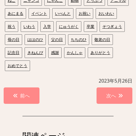
ねこ
ニャンコ
にゃんこ
動物
どうぶつ
アニマル
あにまる
イベント
いべんと
お祝い
おいわい
祝う
いわう
入学
にゅうがく
卒業
そつぎょう
母の日
ははのひ
父の日
ちちのひ
敬老の日
記念日
きねんび
感謝
かんしゃ
ありがとう
おめでとう
2023年5月26日
投
前へ
次へ
稿
ナ
ビ
ゲ
関連ページ