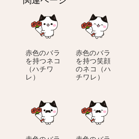
ー
シ
ョ
ン
赤色のバラ
赤色のバラ
を持つネコ
を持つ笑顔
（ハチワ
のネコ（ハ
赤
赤
レ）
チワレ）
色
色
の
の
バ
バ
ラ
ラ
を
を
持
持
つ
つ
赤色のバラ
赤色のバラ