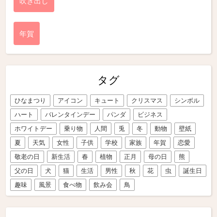
吹き出し
年賀
タグ
ひなまつり
アイコン
キュート
クリスマス
シンボル
ハート
バレンタインデー
パンダ
ビジネス
ホワイトデー
乗り物
人間
兎
冬
動物
壁紙
夏
天気
女性
子供
学校
家族
年賀
恋愛
敬老の日
新生活
春
植物
正月
母の日
熊
父の日
犬
猫
生活
男性
秋
花
虫
誕生日
趣味
風景
食べ物
飲み会
鳥