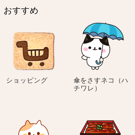
おすすめ
シ
ショッピング
傘をさすネコ（ハ
ョ
傘
チワレ）
ッ
を
ピ
さ
ン
す
グ
ネ
コ
（ハ