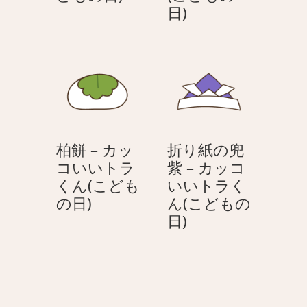
方
三
日)
も
い
に
方
の
い
置
に
日)
ト
か
置
ラ
れ
か
く
た
れ
ん
柏
た
(こ
餅
チ
ど
柏餅 – カッ
折り紙の兜
–
マ
も
コいいトラ
紫 – カッコ
カ
キ
の
くん(こども
いいトラく
ッ
–
日)
柏
の日)
ん(こどもの
コ
カ
餅
折
日)
い
ッ
–
り
い
コ
カ
紙
ト
い
ッ
の
ラ
い
コ
兜
く
ト