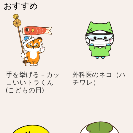
い
紫
ん
ラ
おすすめ
い
–
(こ
く
ト
カ
ど
ん
ラ
ッ
も
(こ
く
コ
の
ど
ん
い
日)
も
(こ
い
の
ど
ト
日)
も
ラ
の
く
手を挙げる – カッ
外科医のネコ（ハ
日)
ん
外
コいいトラくん
チワレ）
(こ
手
科
(こどもの日)
ど
を
医
も
挙
の
の
げ
ネ
日)
る
コ
–
（ハ