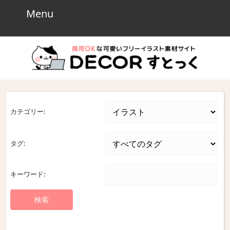
Skip
Menu
Menu
to
content
Skip
to
content
カテゴリー:
タグ:
キーワード: