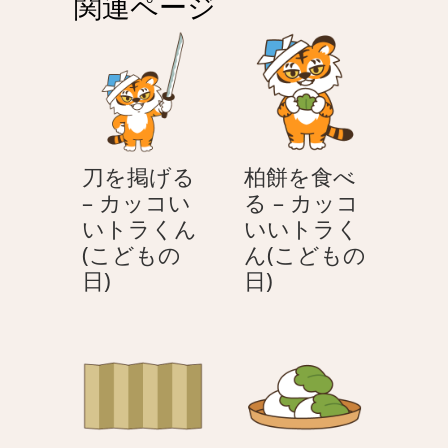
関連ページ
ー
シ
ョ
ン
刀を掲げる
柏餅を食べ
– カッコい
る – カッコ
いトラくん
いいトラく
(こどもの
ん(こどもの
刀
柏
日)
日)
を
餅
掲
を
げ
食
る
べ
–
る
カ
–