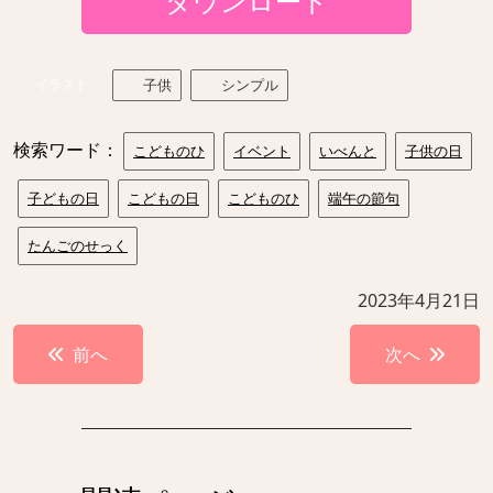
ダウンロード
イラスト
子供
シンプル
検索ワード：
こどものひ
イベント
いべんと
子供の日
子どもの日
こどもの日
こどものひ
端午の節句
たんごのせっく
2023年4月21日
投
前へ
次へ
稿
ナ
ビ
ゲ