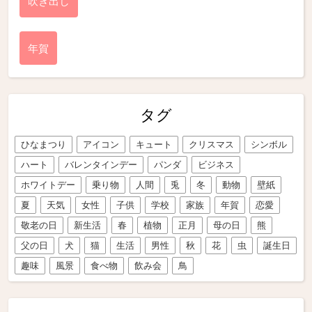
吹き出し
年賀
タグ
ひなまつり
アイコン
キュート
クリスマス
シンボル
ハート
バレンタインデー
パンダ
ビジネス
ホワイトデー
乗り物
人間
兎
冬
動物
壁紙
夏
天気
女性
子供
学校
家族
年賀
恋愛
敬老の日
新生活
春
植物
正月
母の日
熊
父の日
犬
猫
生活
男性
秋
花
虫
誕生日
趣味
風景
食べ物
飲み会
鳥