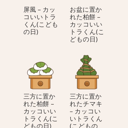
ッ
カ
屏風 – カッ
お盆に置か
コ
ッ
コいいトラ
れた柏餅 –
い
コ
くん(こども
カッコいい
い
い
屏
の日)
トラくん(こ
ト
い
風
お
どもの日)
ラ
ト
–
盆
く
ラ
カ
に
ん
く
ッ
置
(こ
ん
コ
か
ど
(こ
い
れ
も
ど
い
た
の
も
ト
柏
日)
の
三方に置か
三方に置か
ラ
餅
日)
れた柏餅 –
れたチマキ
く
–
カッコいい
– カッコい
ん
カ
トラくん(こ
いトラくん
(こ
ッ
三
どもの日)
(こどもの
ど
コ