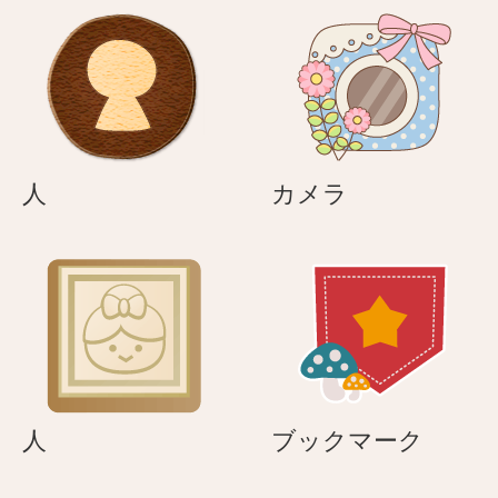
人
カ
人
カメラ
メ
ラ
人
ブ
人
ブックマーク
ッ
ク