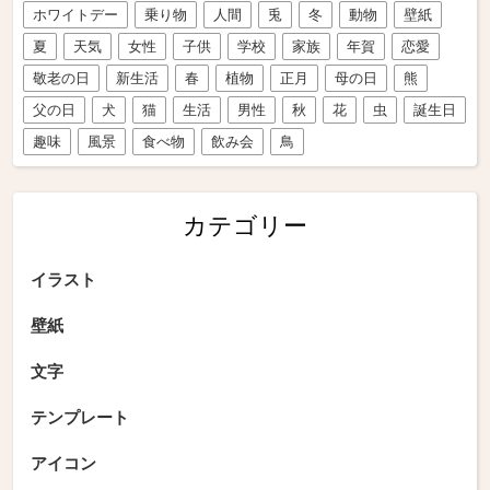
ホワイトデー
乗り物
人間
兎
冬
動物
壁紙
夏
天気
女性
子供
学校
家族
年賀
恋愛
敬老の日
新生活
春
植物
正月
母の日
熊
父の日
犬
猫
生活
男性
秋
花
虫
誕生日
趣味
風景
食べ物
飲み会
鳥
カテゴリー
イラスト
壁紙
文字
テンプレート
アイコン