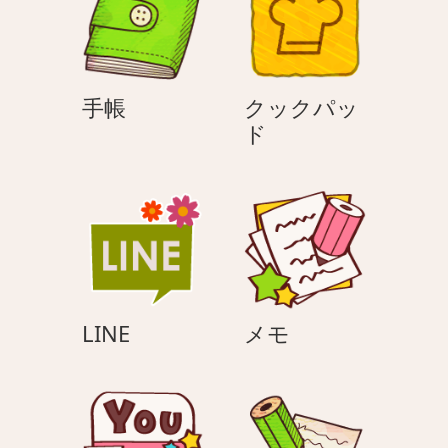
ョ
ン
手
手帳
クックパッ
帳
ク
ド
ッ
ク
パ
ッ
ド
LINE
メ
LINE
メモ
モ