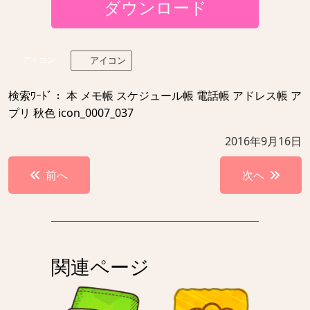
ダウンロード
アイコン
アイコン
検索ﾜｰﾄﾞ： 本 メモ帳 スケジュール帳 電話帳 アドレス帳 ア
プリ 秋色 icon_0007_037
2016年9月16日
投
前へ
次へ
稿
ナ
ビ
ゲ
関連ページ
ー
シ