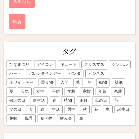
吹き出し
年賀
タグ
ひなまつり
アイコン
キュート
クリスマス
シンボル
ハート
バレンタインデー
パンダ
ビジネス
ホワイトデー
乗り物
人間
兎
冬
動物
壁紙
夏
天気
女性
子供
学校
家族
年賀
恋愛
敬老の日
新生活
春
植物
正月
母の日
熊
父の日
犬
猫
生活
男性
秋
花
虫
誕生日
趣味
風景
食べ物
飲み会
鳥