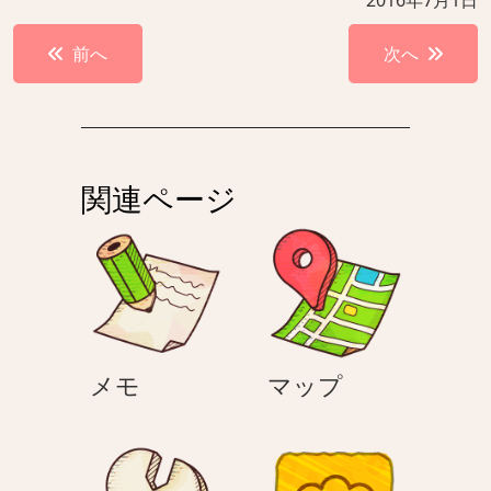
投
前へ
次へ
稿
ナ
ビ
ゲ
関連ページ
ー
シ
ョ
ン
メ
マ
メモ
マップ
モ
ッ
プ