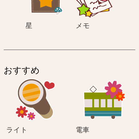
星
メ
星
メモ
モ
おすすめ
ラ
電
ライト
電車
イ
車