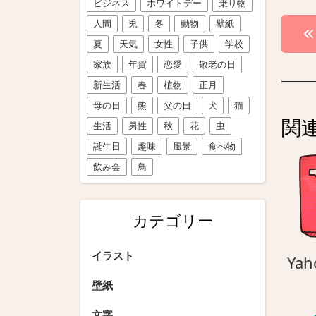
ビジネス
ホワイトデー
乗り物
投
人間
兎
冬
動物
壁紙
夏
天気
女性
子供
学校
稿
家族
年賀
恋愛
敬老の日
ナ
新生活
春
植物
正月
ビ
母の日
熊
父の日
犬
猫
関
生活
男性
秋
花
虫
ゲ
誕生日
趣味
風景
食べ物
ー
飲み会
鳥
シ
ョ
カテゴリー
ン
イラスト
Yah
壁紙
文字