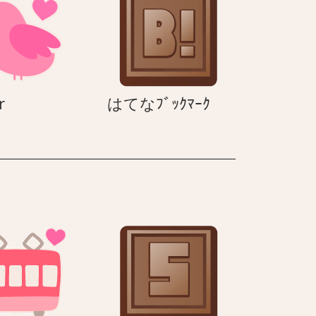
twitter
は
r
はてなﾌﾞｯｸﾏｰｸ
て
な
ﾌﾞ
ｯ
ｸ
ﾏ
ｰ
ｸ