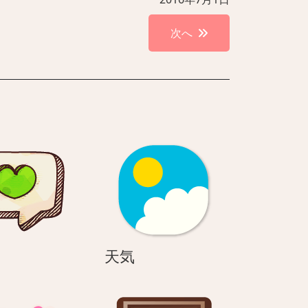
次へ
NS
天
天気
気