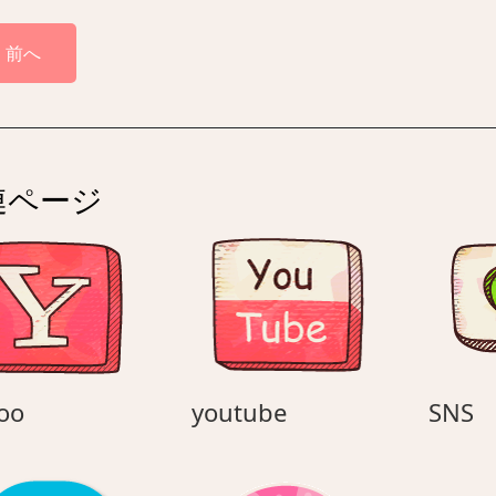
前へ
連ページ
Yahoo
youtube
S
oo
youtube
SNS