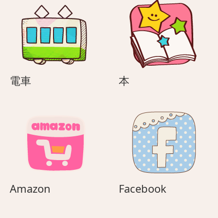
電
本
電車
本
車
Amazon
Facebook
Amazon
Facebook