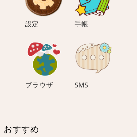
設
手
設定
手帳
定
帳
ブ
SMS
ブラウザ
SMS
ラ
ウ
ザ
おすすめ