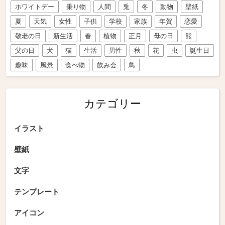
ホワイトデー
乗り物
人間
兎
冬
動物
壁紙
夏
天気
女性
子供
学校
家族
年賀
恋愛
敬老の日
新生活
春
植物
正月
母の日
熊
父の日
犬
猫
生活
男性
秋
花
虫
誕生日
趣味
風景
食べ物
飲み会
鳥
カテゴリー
イラスト
壁紙
文字
テンプレート
アイコン