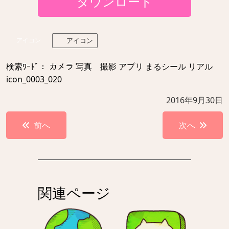
ダウンロード
アイコン
アイコン
検索ﾜｰﾄﾞ： カメラ 写真 撮影 アプリ まるシール リアル
icon_0003_020
2016年9月30日
投
前へ
次へ
稿
ナ
ビ
ゲ
関連ページ
ー
シ
ョ