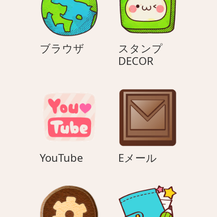
ン
ブ
ブラウザ
スタンプ
ラ
ス
DECOR
ウ
タ
ザ
ン
プ
DECOR
YouTube
E
YouTube
Eメール
メ
ー
ル