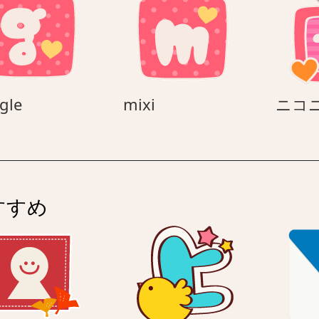
ト
パ
ス
google
mixi
gle
mixi
ニコ
すすめ