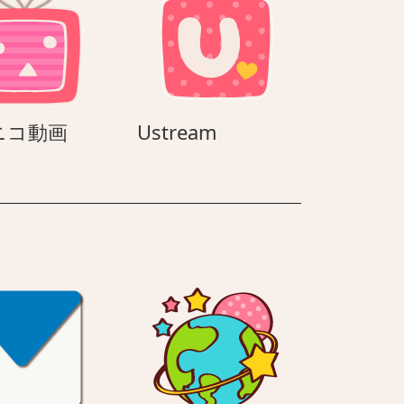
ル
ニ
Ustream
ニコ動画
Ustream
コ
ニ
コ
動
画