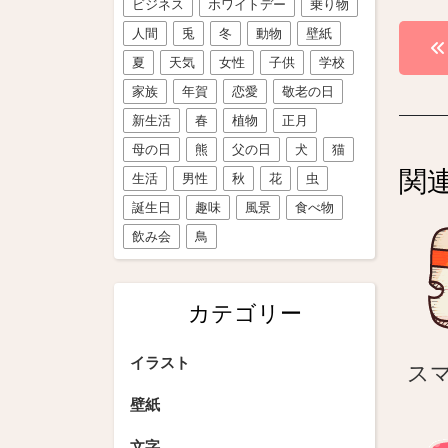
ビジネス
ホワイトデー
乗り物
投
人間
兎
冬
動物
壁紙
夏
天気
女性
子供
学校
稿
家族
年賀
恋愛
敬老の日
ナ
新生活
春
植物
正月
ビ
母の日
熊
父の日
犬
猫
関
生活
男性
秋
花
虫
ゲ
誕生日
趣味
風景
食べ物
ー
飲み会
鳥
シ
ョ
カテゴリー
ン
イラスト
ス
壁紙
文字