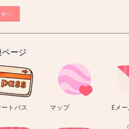
前へ
連ページ
ス
マ
マートパス
マップ
Eメー
マ
ッ
ー
プ