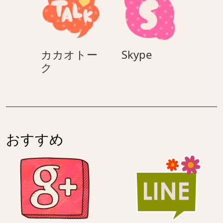
イ
ン
Skype
カカオトー
Skype
カ
ク
カ
オ
ト
ー
ク
おすすめ