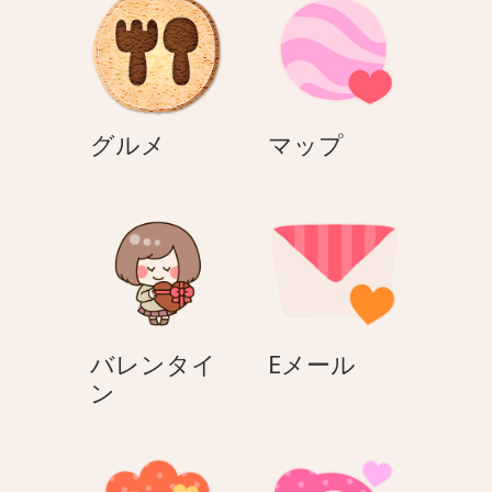
ト
パ
ス
グ
マ
グルメ
マップ
ル
ッ
メ
プ
E
バレンタイ
Eメール
バ
メ
ン
レ
ー
ン
ル
タ