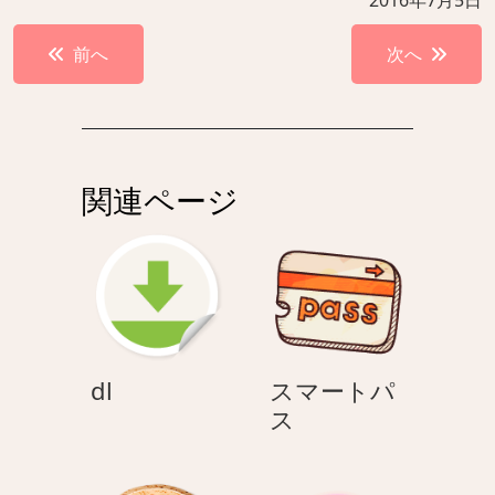
投
前へ
次へ
稿
ナ
ビ
ゲ
関連ページ
ー
シ
ョ
ン
dl
dl
スマートパ
ス
ス
マ
ー