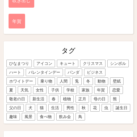
吹き出し
年賀
タグ
ひなまつり
アイコン
キュート
クリスマス
シンボル
ハート
バレンタインデー
パンダ
ビジネス
ホワイトデー
乗り物
人間
兎
冬
動物
壁紙
夏
天気
女性
子供
学校
家族
年賀
恋愛
敬老の日
新生活
春
植物
正月
母の日
熊
父の日
犬
猫
生活
男性
秋
花
虫
誕生日
趣味
風景
食べ物
飲み会
鳥