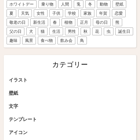
ホワイトデー
乗り物
人間
兎
冬
動物
壁紙
夏
天気
女性
子供
学校
家族
年賀
恋愛
敬老の日
新生活
春
植物
正月
母の日
熊
父の日
犬
猫
生活
男性
秋
花
虫
誕生日
趣味
風景
食べ物
飲み会
鳥
カテゴリー
イラスト
壁紙
文字
テンプレート
アイコン