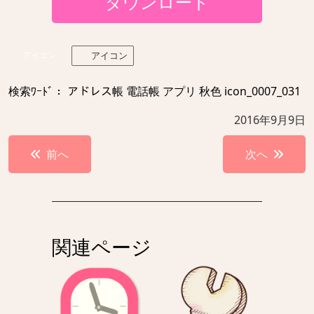
ダウンロード
アイコン
アイコン
検索ﾜｰﾄﾞ： アドレス帳 電話帳 アプリ 秋色 icon_0007_031
2016年9月9日
投
前へ
次へ
稿
ナ
ビ
ゲ
関連ページ
ー
シ
ョ
ン