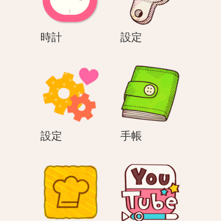
時
設
時計
設定
計
定
設
手
設定
手帳
定
帳