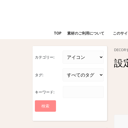
Skip
to
content
Skip
to
TOP
素材のご利用について
このサイ
content
DECO
カテゴリー:
設
タグ:
キーワード: