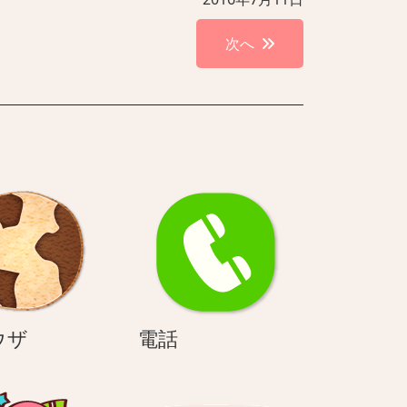
次へ
ブ
電
ウザ
電話
ラ
話
ウ