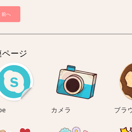
前へ
連ページ
skype
カ
pe
カメラ
ブラ
メ
ラ