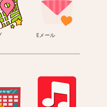
ザ
マ
E
プ
Eメール
ッ
メ
プ
ー
ル