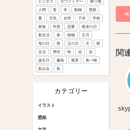
ビジネス
ホワイトデー
乗り物
投
人間
兎
冬
動物
壁紙
夏
天気
女性
子供
学校
稿
家族
年賀
恋愛
敬老の日
ナ
新生活
春
植物
正月
ビ
母の日
熊
父の日
犬
猫
関
生活
男性
秋
花
虫
ゲ
誕生日
趣味
風景
食べ物
ー
飲み会
鳥
シ
ョ
カテゴリー
ン
イラスト
sky
壁紙
文字