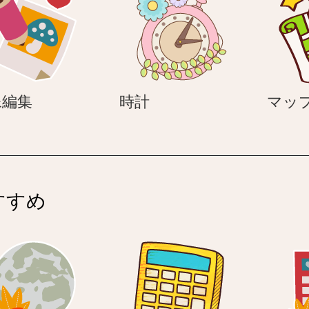
画
時
像編集
時計
マッ
像
計
編
集
すすめ