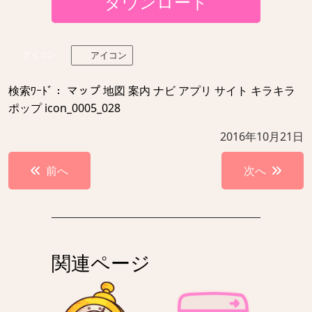
ダウンロード
アイコン
アイコン
検索ﾜｰﾄﾞ： マップ 地図 案内 ナビ アプリ サイト キラキラ
ポップ icon_0005_028
2016年10月21日
投
前へ
次へ
稿
ナ
ビ
ゲ
関連ページ
ー
シ
ョ