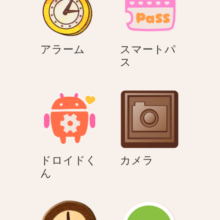
ン
ア
アラーム
スマートパ
ラ
ス
ス
ー
マ
ム
ー
ト
パ
ス
カ
ドロイドく
カメラ
ド
メ
ん
ロ
ラ
イ
ド