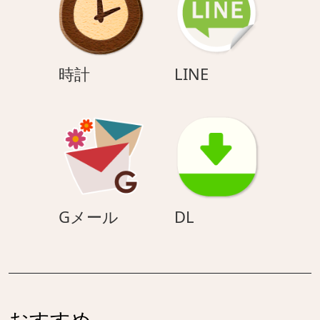
く
ん
時
LINE
時計
LINE
計
G
DL
Gメール
DL
メ
ー
ル
おすすめ