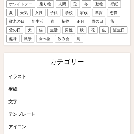
ホワイトデー
乗り物
人間
兎
冬
動物
壁紙
夏
天気
女性
子供
学校
家族
年賀
恋愛
敬老の日
新生活
春
植物
正月
母の日
熊
父の日
犬
猫
生活
男性
秋
花
虫
誕生日
趣味
風景
食べ物
飲み会
鳥
カテゴリー
イラスト
壁紙
文字
テンプレート
アイコン