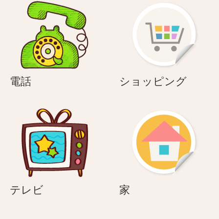
電
シ
電話
ショッピング
話
ョ
ッ
ピ
ン
グ
テ
家
テレビ
家
レ
ビ