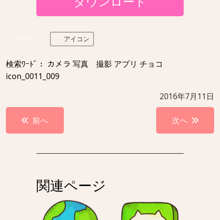
ダウンロード
アイコン
アイコン
検索ﾜｰﾄﾞ： カメラ 写真 撮影 アプリ チョコ
icon_0011_009
2016年7月11日
投
前へ
次へ
稿
ナ
ビ
ゲ
関連ページ
ー
シ
ョ