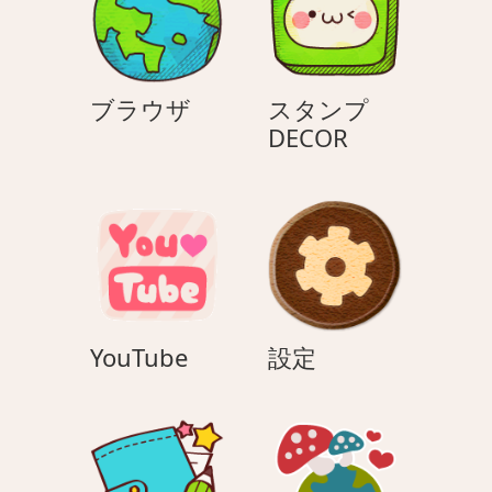
ン
ブ
ブラウザ
スタンプ
ラ
ス
DECOR
ウ
タ
ザ
ン
プ
DECOR
YouTube
設
YouTube
設定
定