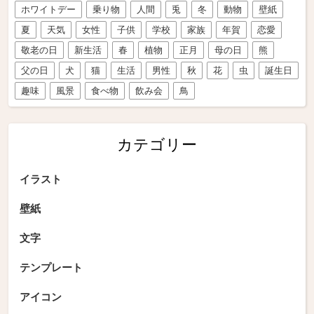
ホワイトデー
乗り物
人間
兎
冬
動物
壁紙
夏
天気
女性
子供
学校
家族
年賀
恋愛
敬老の日
新生活
春
植物
正月
母の日
熊
父の日
犬
猫
生活
男性
秋
花
虫
誕生日
趣味
風景
食べ物
飲み会
鳥
カテゴリー
イラスト
壁紙
文字
テンプレート
アイコン