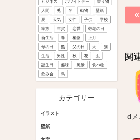
ビジネス
ホワイトデー
乗り物
投
人間
兎
冬
動物
壁紙
夏
天気
女性
子供
学校
稿
家族
年賀
恋愛
敬老の日
ナ
新生活
春
植物
正月
ビ
母の日
熊
父の日
犬
猫
関
生活
男性
秋
花
虫
ゲ
誕生日
趣味
風景
食べ物
ー
飲み会
鳥
シ
ョ
カテゴリー
ン
イラスト
d
壁紙
文字