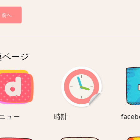
前へ
連ページ
d
時
メニュー
時計
faceb
メ
計
ニ