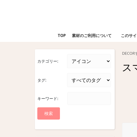
Skip
to
content
Skip
to
TOP
素材のご利用について
このサイ
content
DECO
カテゴリー:
ス
タグ:
キーワード: