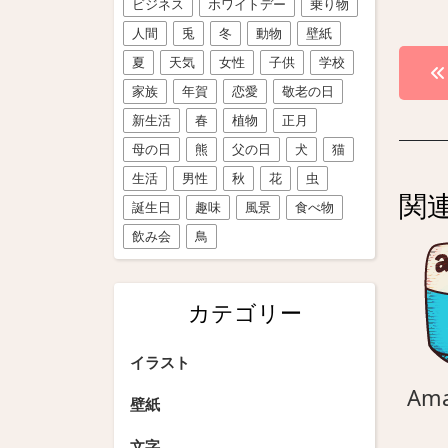
ビジネス
ホワイトデー
乗り物
人間
兎
冬
動物
壁紙
投
夏
天気
女性
子供
学校
稿
家族
年賀
恋愛
敬老の日
新生活
春
植物
正月
ナ
母の日
熊
父の日
犬
猫
ビ
生活
男性
秋
花
虫
関
ゲ
誕生日
趣味
風景
食べ物
飲み会
鳥
ー
シ
カテゴリー
ョ
ン
イラスト
Am
壁紙
文字