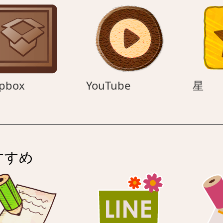
Dropbox
YouTube
星
pbox
YouTube
星
すすめ