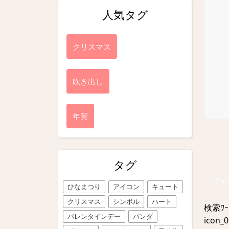
人気タグ
クリスマス
吹き出し
年賀
タグ
アイ
ひなまつり
アイコン
キュート
クリスマス
シンボル
ハート
検索ﾜ
バレンタインデー
パンダ
icon_