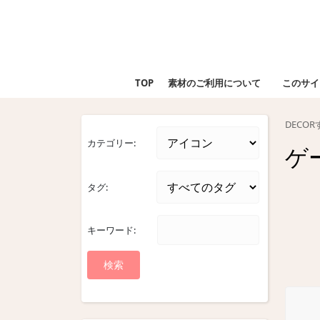
Skip
to
content
Skip
to
TOP
素材のご利用について
このサイ
content
DECO
カテゴリー:
ゲ
タグ:
キーワード: