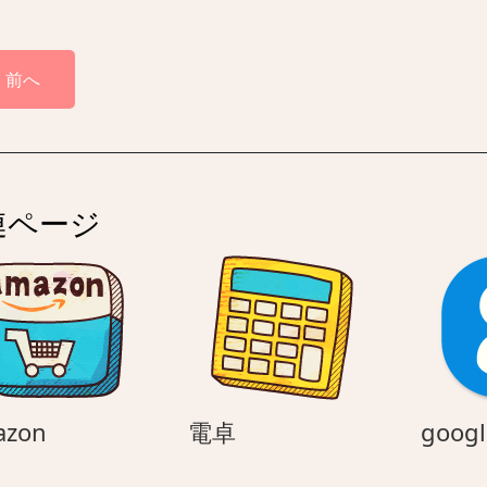
前へ
連ページ
Amazon
電
azon
電卓
googl
卓