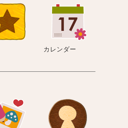
イ
ド
く
ん
カ
カレンダー
レ
ン
ダ
ー