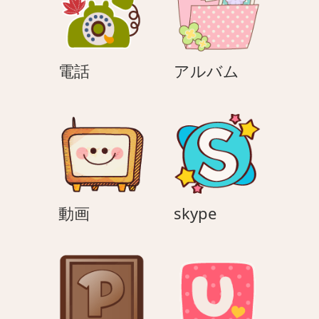
ン
電
ア
電話
アルバム
話
ル
バ
ム
動
skype
動画
skype
画