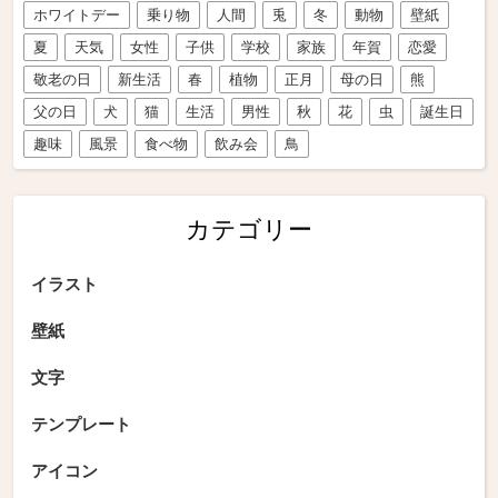
ホワイトデー
乗り物
人間
兎
冬
動物
壁紙
夏
天気
女性
子供
学校
家族
年賀
恋愛
敬老の日
新生活
春
植物
正月
母の日
熊
父の日
犬
猫
生活
男性
秋
花
虫
誕生日
趣味
風景
食べ物
飲み会
鳥
カテゴリー
イラスト
壁紙
文字
テンプレート
アイコン