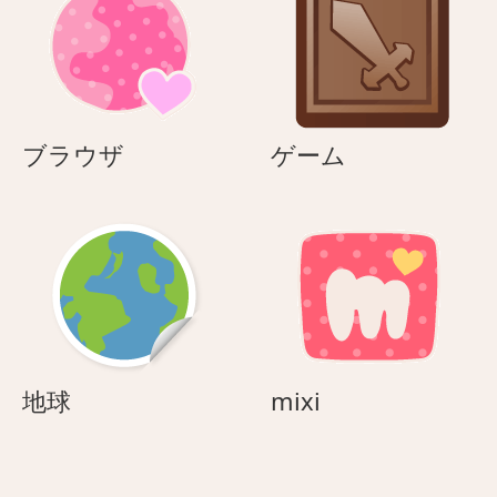
ブ
ゲ
ブラウザ
ゲーム
ラ
ー
ウ
ム
ザ
地
mixi
地球
mixi
球