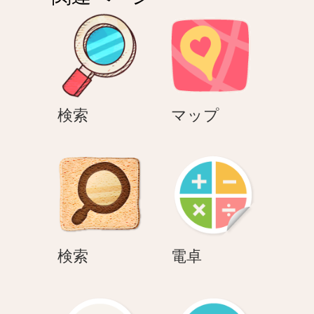
シ
ョ
ン
検
マ
検索
マップ
索
ッ
プ
検
電
検索
電卓
索
卓