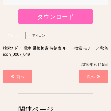
ダウンロード
アイコン
アイコン
検索ﾜｰﾄﾞ： 電車 乗換検索 時刻表 ルート検索 モチーフ 秋色
icon_0007_049
2016年9月16日
投
前へ
次へ
稿
ナ
ビ
ゲ
関連ページ
ー