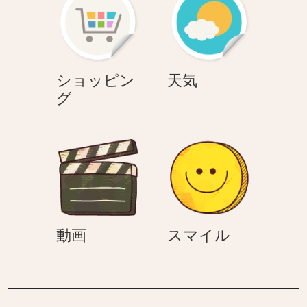
天
ショッピン
天気
シ
気
グ
ョ
ッ
ピ
ン
グ
動
ス
動画
スマイル
画
マ
イ
ル