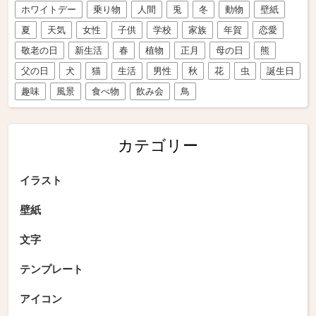
ホワイトデー
乗り物
人間
兎
冬
動物
壁紙
夏
天気
女性
子供
学校
家族
年賀
恋愛
敬老の日
新生活
春
植物
正月
母の日
熊
父の日
犬
猫
生活
男性
秋
花
虫
誕生日
趣味
風景
食べ物
飲み会
鳥
カテゴリー
イラスト
壁紙
文字
テンプレート
アイコン