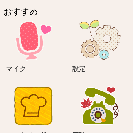
おすすめ
マ
設
マイク
設定
イ
定
ク