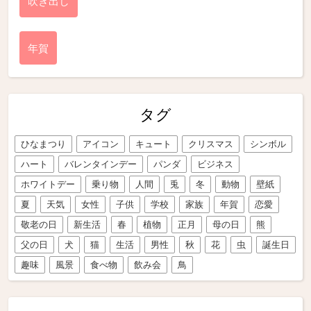
吹き出し
年賀
タグ
ひなまつり
アイコン
キュート
クリスマス
シンボル
ハート
バレンタインデー
パンダ
ビジネス
ホワイトデー
乗り物
人間
兎
冬
動物
壁紙
夏
天気
女性
子供
学校
家族
年賀
恋愛
敬老の日
新生活
春
植物
正月
母の日
熊
父の日
犬
猫
生活
男性
秋
花
虫
誕生日
趣味
風景
食べ物
飲み会
鳥