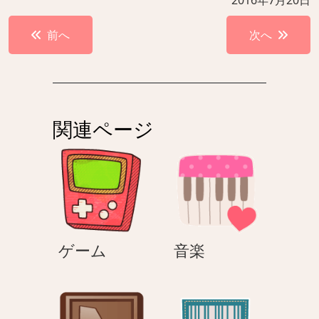
投
前へ
次へ
稿
ナ
ビ
ゲ
関連ページ
ー
シ
ョ
ン
ゲ
音
ゲーム
音楽
ー
楽
ム