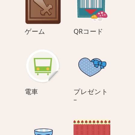
ゲ
QR
ゲーム
QRコード
ー
コ
ム
ー
ド
電
電車
プレゼント
車
プ
–
レ
ゼ
ン
ト