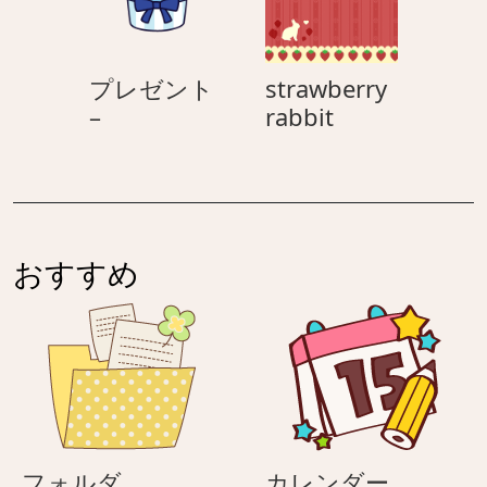
–
プレゼント
strawberry
プ
strawberry
–
rabbit
レ
rabbit
ゼ
ン
ト
–
おすすめ
フ
カ
フォルダ
カレンダー