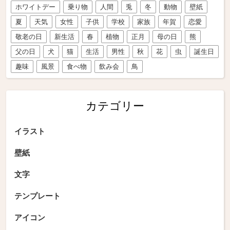
ホワイトデー
乗り物
人間
兎
冬
動物
壁紙
夏
天気
女性
子供
学校
家族
年賀
恋愛
敬老の日
新生活
春
植物
正月
母の日
熊
父の日
犬
猫
生活
男性
秋
花
虫
誕生日
趣味
風景
食べ物
飲み会
鳥
カテゴリー
イラスト
壁紙
文字
テンプレート
アイコン