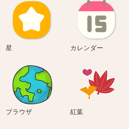
星
カ
星
カレンダー
レ
ン
ダ
ー
ブ
紅
ブラウザ
紅葉
ラ
葉
ウ