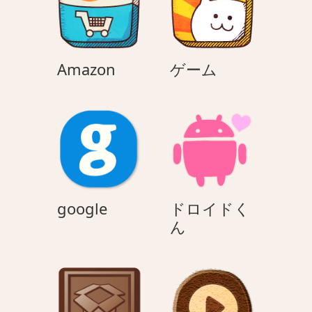
ン
Amazon
ゲ
Amazon
ゲーム
ー
ム
google
google
ドロイドく
ド
ん
ロ
イ
ド
く