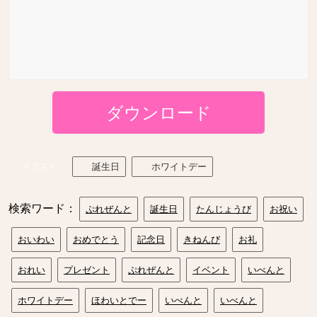
ダウンロード
イラスト
誕生日
ホワイトデー
検索ワード：
ぷれぜんと
誕生日
たんじょうび
お祝い
おいわい
おめでとう
記念日
きねんび
お礼
おれい
プレゼント
ぷれぜんと
イベント
いべんと
ホワイトデー
ほわいとでー
いべんと
いべんと