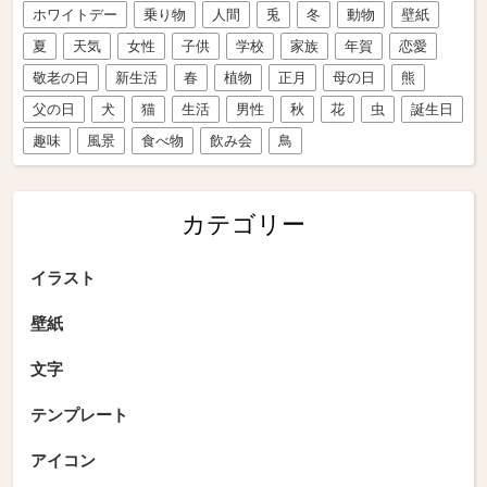
ホワイトデー
乗り物
人間
兎
冬
動物
壁紙
夏
天気
女性
子供
学校
家族
年賀
恋愛
敬老の日
新生活
春
植物
正月
母の日
熊
父の日
犬
猫
生活
男性
秋
花
虫
誕生日
趣味
風景
食べ物
飲み会
鳥
カテゴリー
イラスト
壁紙
文字
テンプレート
アイコン