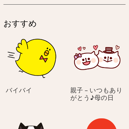
ン
ー
ト
う
–
さ
おすすめ
お
ぎ
と
ぼ
け
シ
ャ
ム
ち
ゃ
バ
バイバイ
親子 – いつもあり
ん
イ
親
がとう♪母の日
バ
子
イ
–
い
つ