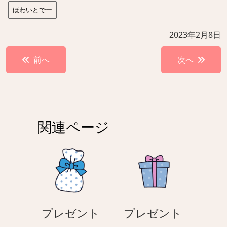
ほわいとでー
2023年2月8日
投
前へ
次へ
稿
ナ
ビ
ゲ
関連ページ
ー
シ
ョ
ン
プレゼント
プレゼント
プ
プ
–
–