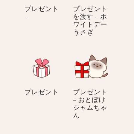
す
プレゼント
プレゼント
–
プ
–
を渡す – ホ
ホ
レ
ワイトデー
ワ
ゼ
プ
うさぎ
イ
ン
レ
ト
ト
ゼ
デ
–
ン
ー
ト
ベ
を
ア
渡
す
プ
プレゼント
プレゼント
–
レ
– おとぼけ
ホ
ゼ
シャムちゃ
ワ
ン
プ
ん
イ
ト
レ
ト
ゼ
デ