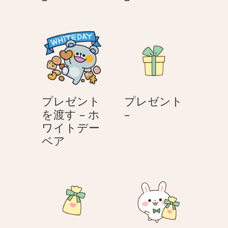
レ
レ
ゼ
ゼ
ン
ン
ト
ト
–
–
プレゼント
プレゼント
プ
を渡す – ホ
–
レ
ワイトデー
プ
ゼ
ベア
レ
ン
ゼ
ト
ン
–
ト
を
渡