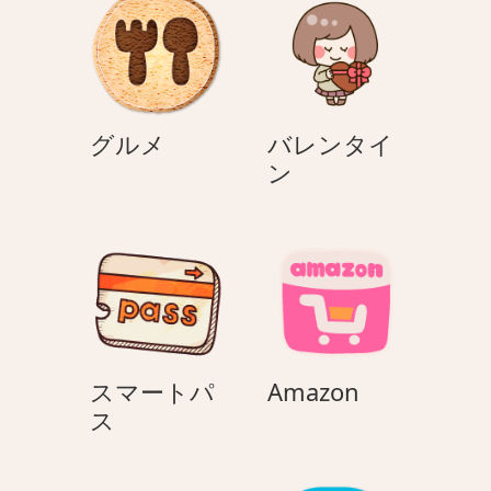
ョ
ン
グ
グルメ
バレンタイ
ル
バ
ン
メ
レ
ン
タ
イ
ン
Amazon
スマートパ
Amazon
ス
ス
マ
ー