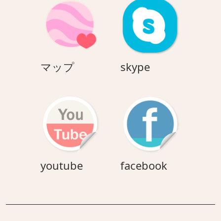
ト
パ
ス
マ
skype
マップ
skype
ッ
プ
youtube
facebook
youtube
facebook