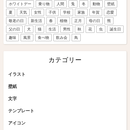
ホワイトデー
乗り物
人間
兎
冬
動物
壁紙
夏
天気
女性
子供
学校
家族
年賀
恋愛
敬老の日
新生活
春
植物
正月
母の日
熊
父の日
犬
猫
生活
男性
秋
花
虫
誕生日
趣味
風景
食べ物
飲み会
鳥
カテゴリー
イラスト
壁紙
文字
テンプレート
アイコン