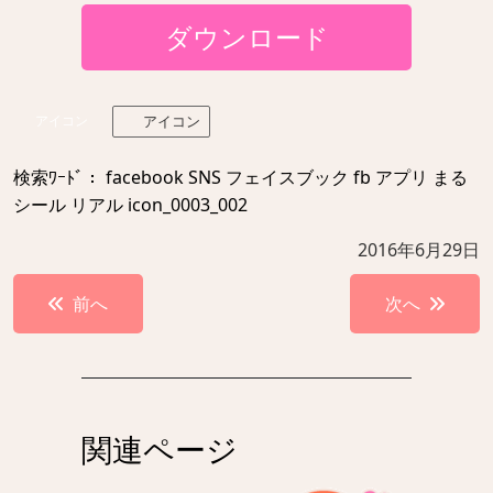
ダウンロード
アイコン
アイコン
検索ﾜｰﾄﾞ： facebook SNS フェイスブック fb アプリ まる
シール リアル icon_0003_002
2016年6月29日
投
前へ
次へ
稿
ナ
ビ
ゲ
関連ページ
ー
シ