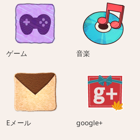
ゲ
音
ゲーム
音楽
ー
楽
ム
E
google+
Eメール
google+
メ
ー