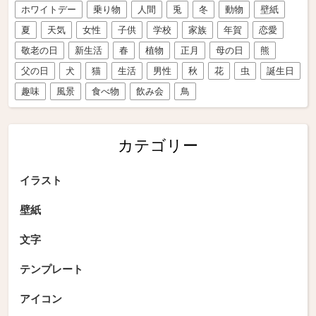
ホワイトデー
乗り物
人間
兎
冬
動物
壁紙
夏
天気
女性
子供
学校
家族
年賀
恋愛
敬老の日
新生活
春
植物
正月
母の日
熊
父の日
犬
猫
生活
男性
秋
花
虫
誕生日
趣味
風景
食べ物
飲み会
鳥
カテゴリー
イラスト
壁紙
文字
テンプレート
アイコン